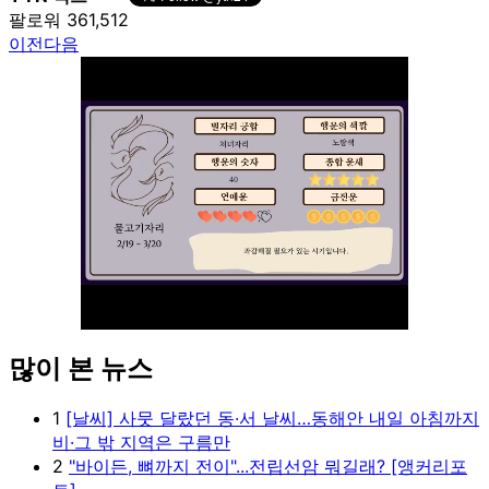
팔로워 361,512
이전
다음
많이 본 뉴스
Unmute
1
[날씨] 사뭇 달랐던 동·서 날씨…동해안 내일 아침까지
비·그 밖 지역은 구름만
2
"바이든, 뼈까지 전이"...전립선암 뭐길래? [앵커리포