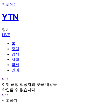
전체메뉴
YTN
정치
LIVE
홈
정치
경제
사회
국제
연예
닫기
이제 해당 작성자의 댓글 내용을
확인할 수 없습니다.
닫기
신고하기