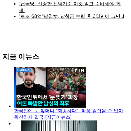
지금 이뉴스
한국인에 눈 찢더니 "죄송하다"...파장 걷잡을 수 없이
확산하자 결국 [지금이뉴스]