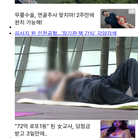
피서지 된 인천공항…'장기판·책·간식' 각양각색