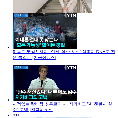
하늘도 무심하시지...인천 '훼손 시신' 실종자 DNA도 전
원 불일치 [지금이뉴스]
사정없는 칼바람 휘두르더니...저커버그 "AI 전환서 실
수" 고백 [지금이뉴스]