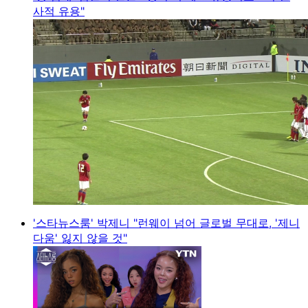
사적 유용"
'스타뉴스룸' 박제니 "런웨이 넘어 글로벌 무대로, '제니
다움' 잃지 않을 것"