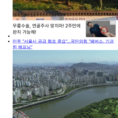
민주 "서울시 공급 협조 중요"…국민의힘 "폐버스, 기괴
한 해프닝"