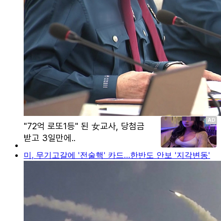
미, 무기고갈에 '전술핵' 카드…한반도 안보 '지각변동'