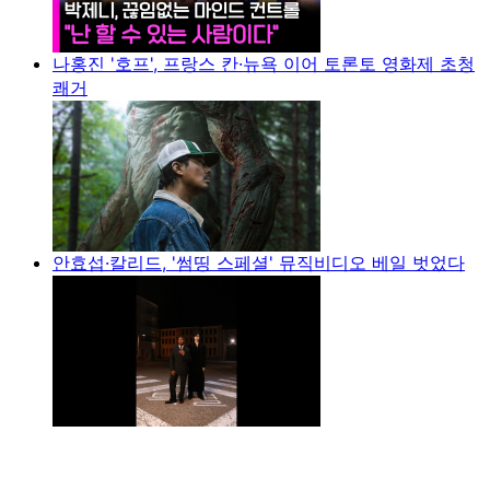
나홍진 '호프', 프랑스 칸·뉴욕 이어 토론토 영화제 초청
쾌거
안효섭·칼리드, '썸띵 스페셜' 뮤직비디오 베일 벗었다