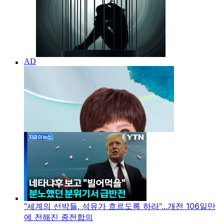
"세계의 선박들, 석유가 흐르도록 하라"...개전 106일만
에 전해진 종전합의