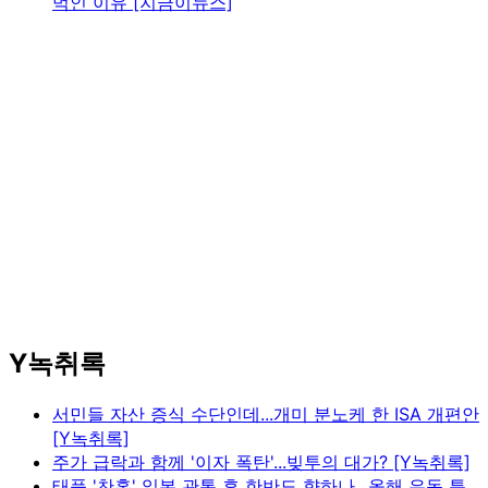
먹인 이유 [지금이뉴스]
Y녹취록
서민들 자산 증식 수단인데...개미 분노케 한 ISA 개편안
[Y녹취록]
주가 급락과 함께 '이자 폭탄'...빚투의 대가? [Y녹취록]
태풍 '찬홈' 일본 관통 후 한반도 향하나...올해 유독 특