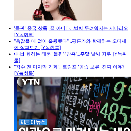
'돌핀' 중국 상륙, 끝 아니다...벌써 두려워지는 시나리오
[Y녹취록]
"흠잡을 데 없이 훌륭했다"...평론가와 함께하는 오디세
이 살펴보기 [Y녹취록]
中·日 향하는 태풍 '돌핀'·'찬홈'...주말 날씨 좌우 [Y녹취
록]
"참수 전 마지막 기회"...트럼프 '공습 보류' 진짜 이유?
[Y녹취록]