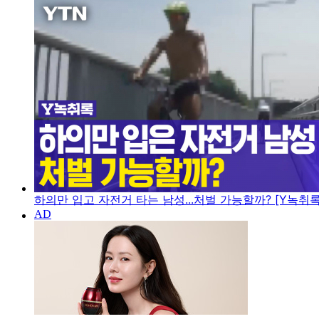
하의만 입고 자전거 타는 남성...처벌 가능할까? [Y녹취록