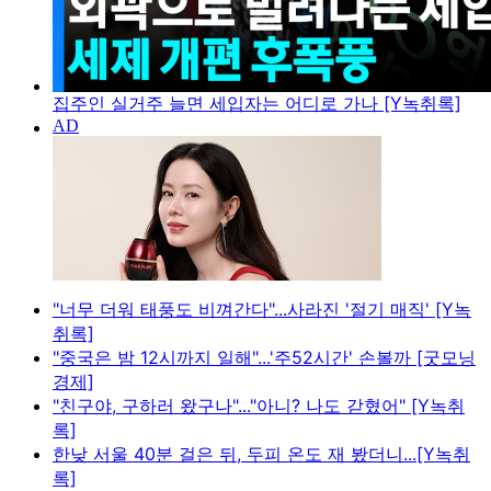
집주인 실거주 늘면 세입자는 어디로 가나 [Y녹취록]
"너무 더워 태풍도 비껴간다"...사라진 '절기 매직' [Y녹
취록]
"중국은 밤 12시까지 일해"...'주52시간' 손볼까 [굿모닝
경제]
"친구야, 구하러 왔구나"..."아니? 나도 갇혔어" [Y녹취
록]
한낮 서울 40분 걸은 뒤, 두피 온도 재 봤더니...[Y녹취
록]