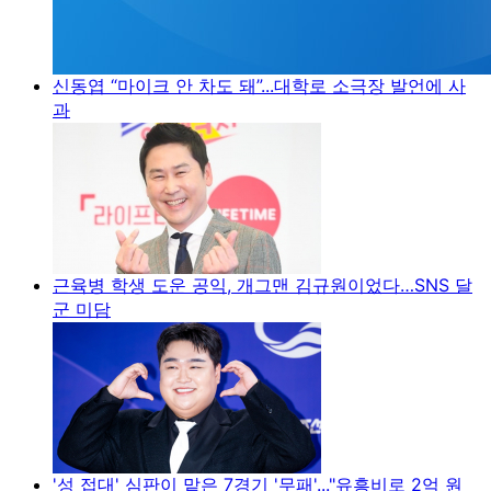
신동엽 “마이크 안 차도 돼”...대학로 소극장 발언에 사
과
근육병 학생 도운 공익, 개그맨 김규원이었다…SNS 달
군 미담
'성 접대' 심판이 맡은 7경기 '무패'..."유흥비로 2억 원