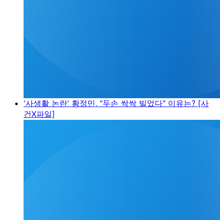
'사생활 논란' 황정민, "두손 싹싹 빌었다" 이유는? [사
건X파일]