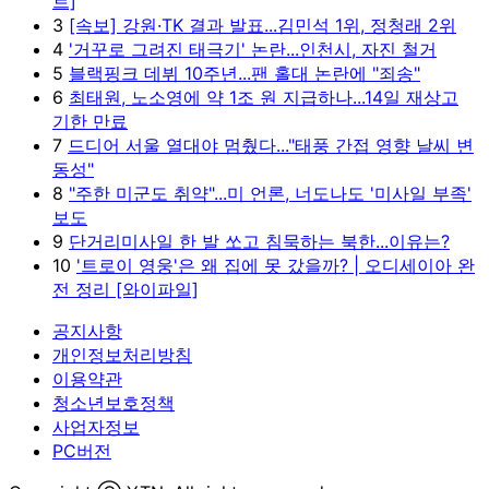
트]
3
[속보] 강원·TK 결과 발표...김민석 1위, 정청래 2위
4
'거꾸로 그려진 태극기' 논란...인천시, 자진 철거
5
블랙핑크 데뷔 10주년...팬 홀대 논란에 "죄송"
6
최태원, 노소영에 약 1조 원 지급하나...14일 재상고
기한 만료
7
드디어 서울 열대야 멈췄다..."태풍 간접 영향 날씨 변
동성"
8
"주한 미군도 취약"...미 언론, 너도나도 '미사일 부족'
보도
9
단거리미사일 한 발 쏘고 침묵하는 북한...이유는?
10
'트로이 영웅'은 왜 집에 못 갔을까? | 오디세이아 완
전 정리 [와이파일]
공지사항
개인정보처리방침
이용약관
청소년보호정책
사업자정보
PC버전