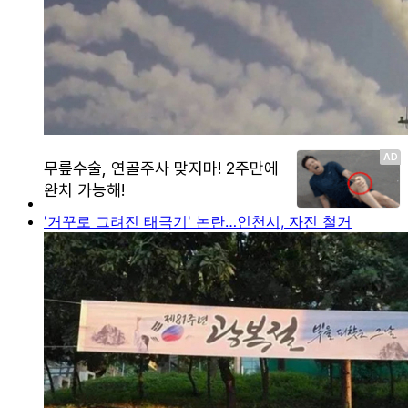
'거꾸로 그려진 태극기' 논란…인천시, 자진 철거