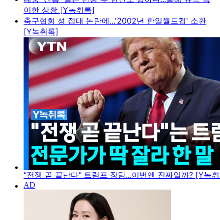
이한 상황 [Y녹취록]
축구협회 성 접대 논란에...'2002년 한일월드컵' 소환
[Y녹취록]
"전쟁 곧 끝난다" 트럼프 장담...이번엔 진짜일까? [Y녹취