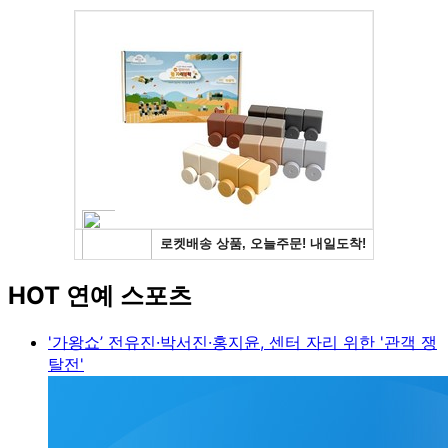
HOT 연예 스포츠
'가왕쇼’ 전유진·박서진·홍지윤, 센터 자리 위한 '관객 쟁
탈전'