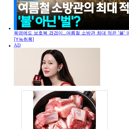
폭염에도 보호복 겹겹이...여름철 소방관 최대 적은 '불' 아
[Y녹취록]