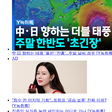
中·日 향하는 태풍 '돌핀'·'찬홈'...주말 날씨 좌우 [Y녹취록
"참수 전 마지막 기회"...트럼프 '공습 보류' 진짜 이유?
[Y녹취록]
집주인 실거주 늘면 세입자는 어디로 가나 [Y녹취록]