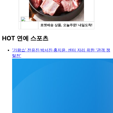
HOT 연예 스포츠
'가왕쇼’ 전유진·박서진·홍지윤, 센터 자리 위한 '관객 쟁
탈전'