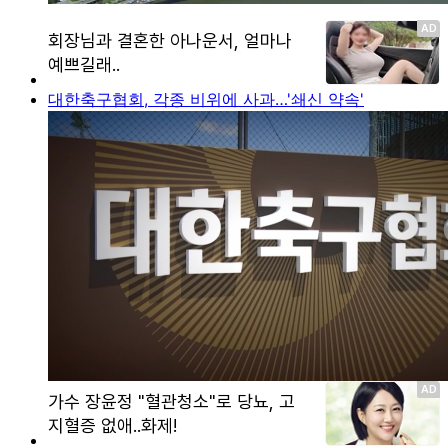
대한축구협회, 각종 비위에 사과…'쇄신 약속'