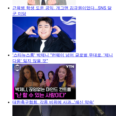
근육병 학생 도운 공익, 개그맨 김규원이었다…SNS 달
군 미담
'스타뉴스룸' 박제니 "런웨이 넘어 글로벌 무대로, '제니
다움' 잃지 않을 것"
대한축구협회, 각종 비위에 사과...'쇄신 약속'