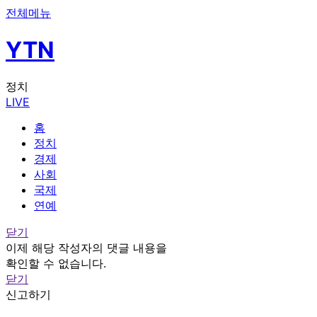
전체메뉴
YTN
정치
LIVE
홈
정치
경제
사회
국제
연예
닫기
이제 해당 작성자의 댓글 내용을
확인할 수 없습니다.
닫기
신고하기