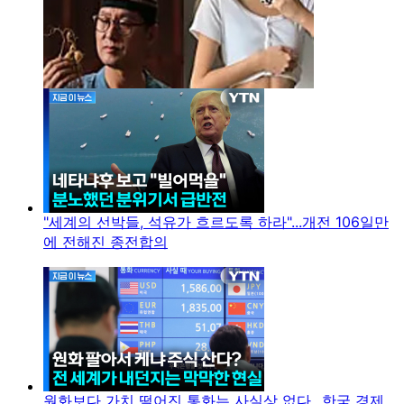
"세계의 선박들, 석유가 흐르도록 하라"...개전 106일만
에 전해진 종전합의
원화보다 가치 떨어진 통화는 사실상 없다...한국 경제