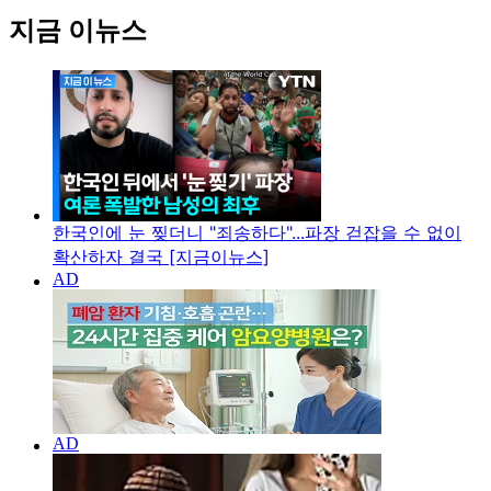
지금 이뉴스
한국인에 눈 찢더니 "죄송하다"...파장 걷잡을 수 없이
확산하자 결국 [지금이뉴스]