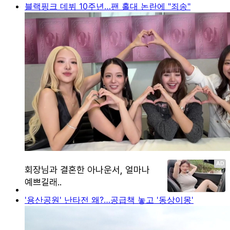
블랙핑크 데뷔 10주년…팬 홀대 논란에 "죄송"
'용산공원' 난타전 왜?…공급책 놓고 '동상이몽'