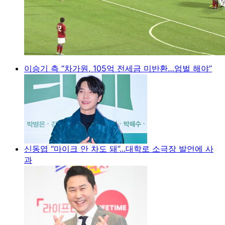
이승기 측 “차가원, 105억 전세금 미반환…엄벌 해야”
신동엽 “마이크 안 차도 돼”...대학로 소극장 발언에 사
과