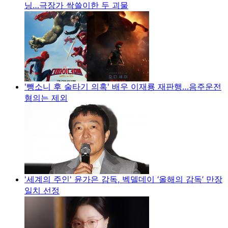
닝…극장가 싹쓸이한 두 괴물
'뺑소니 후 술타기 의혹' 배우 이재룡 재판행…음주운전
혐의는 제외
'세계의 주인' 윤가은 감독, 벡델데이 ‘올해의 감독’ 만장
일치 선정