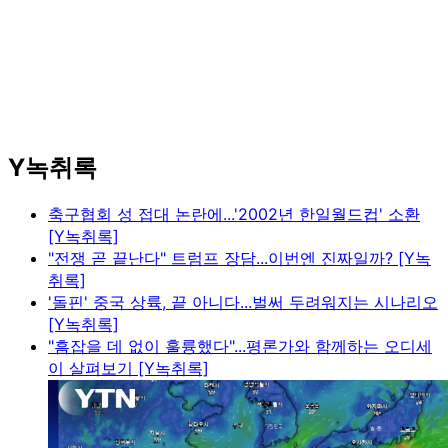
Y녹취록
축구협회 성 접대 논란에...'2002년 한일월드컵' 소환
[Y녹취록]
"전쟁 곧 끝난다" 트럼프 장담...이번엔 진짜일까? [Y녹
취록]
'돌핀' 중국 상륙, 끝 아니다...벌써 두려워지는 시나리오
[Y녹취록]
"흠잡을 데 없이 훌륭했다"...평론가와 함께하는 오디세
이 살펴보기 [Y녹취록]