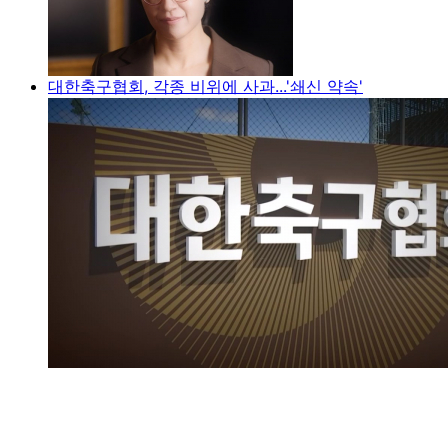
대한축구협회, 각종 비위에 사과...'쇄신 약속'