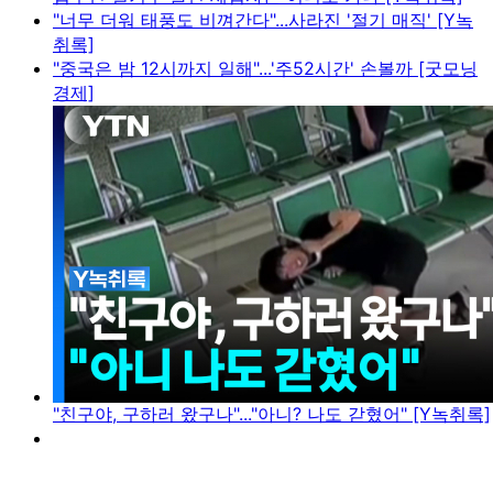
"너무 더워 태풍도 비껴간다"...사라진 '절기 매직' [Y녹
취록]
"중국은 밤 12시까지 일해"...'주52시간' 손볼까 [굿모닝
경제]
"친구야, 구하러 왔구나"..."아니? 나도 갇혔어" [Y녹취록]