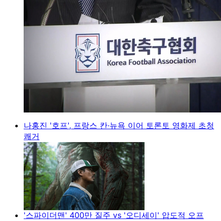
나홍진 '호프', 프랑스 칸·뉴욕 이어 토론토 영화제 초청
쾌거
'스파이더맨' 400만 질주 vs '오디세이' 압도적 오프