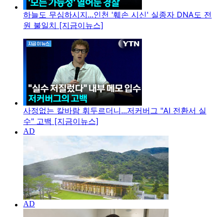
하늘도 무심하시지...인천 '훼손 시신' 실종자 DNA도 전
원 불일치 [지금이뉴스]
사정없는 칼바람 휘두르더니...저커버그 "AI 전환서 실
수" 고백 [지금이뉴스]