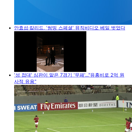
안효섭·칼리드, '썸띵 스페셜' 뮤직비디오 베일 벗었다
'성 접대' 심판이 맡은 7경기 '무패'..."유흥비로 2억 원
사적 유용"