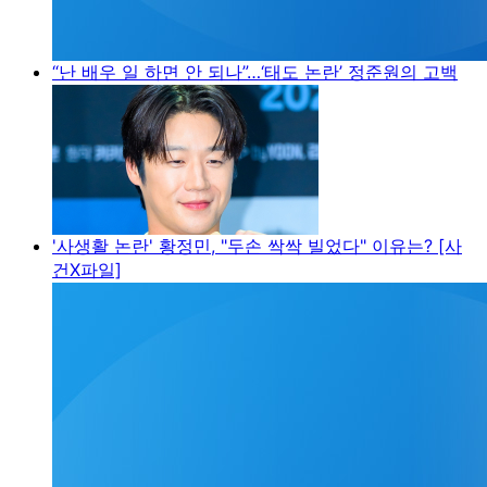
“난 배우 일 하면 안 되나”…‘태도 논란’ 정준원의 고백
'사생활 논란' 황정민, "두손 싹싹 빌었다" 이유는? [사
건X파일]