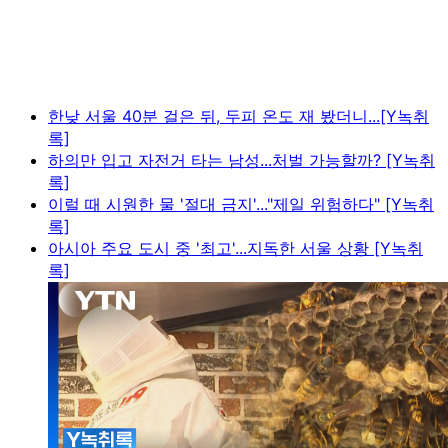
한낮 서울 40분 걸은 뒤, 두피 온도 재 봤더니...[Y녹취
록]
하의만 입고 자전거 타는 남성...처벌 가능할까? [Y녹취
록]
이럴 때 시원한 물 '절대 금지'..."제일 위험하다" [Y녹취
록]
아시아 주요 도시 중 '최고'...지독한 서울 상황 [Y녹취
록]