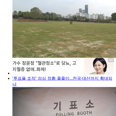
'투표율 조작' 의심 정황 줄줄이…전국·대선까지 확대되
나