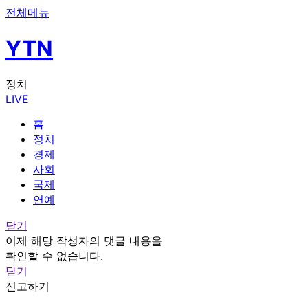
전체메뉴
YTN
정치
LIVE
홈
정치
경제
사회
국제
연예
닫기
이제 해당 작성자의 댓글 내용을
확인할 수 없습니다.
닫기
신고하기