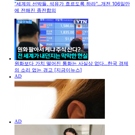
"세계의 선박들, 석유가 흐르도록 하라"...개전 106일만
에 전해진 종전합의
원화보다 가치 떨어진 통화는 사실상 없다...한국 경제
의 소리 없는 경고 [지금이뉴스]