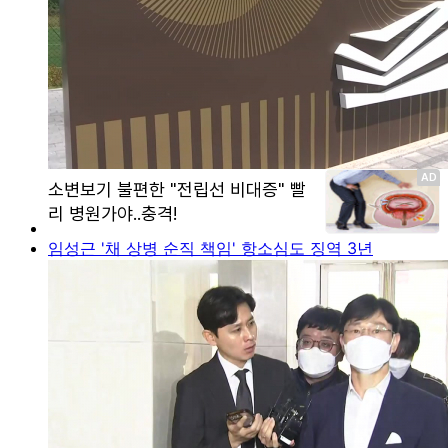
임성근 '채 상병 순직 책임' 항소심도 징역 3년