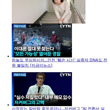
하늘도 무심하시지...인천 '훼손 시신' 실종자 DNA도 전
원 불일치 [지금이뉴스]
사정없는 칼바람 휘두르더니...저커버그 "AI 전환서 실