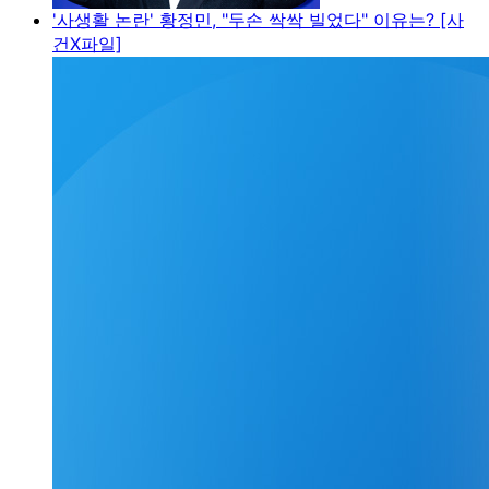
'사생활 논란' 황정민, "두손 싹싹 빌었다" 이유는? [사
건X파일]