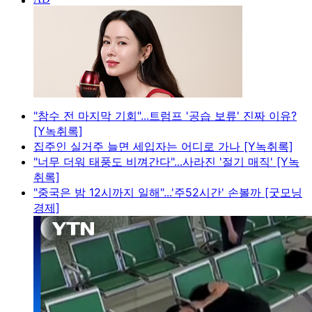
"참수 전 마지막 기회"...트럼프 '공습 보류' 진짜 이유?
[Y녹취록]
집주인 실거주 늘면 세입자는 어디로 가나 [Y녹취록]
"너무 더워 태풍도 비껴간다"...사라진 '절기 매직' [Y녹
취록]
"중국은 밤 12시까지 일해"...'주52시간' 손볼까 [굿모닝
경제]