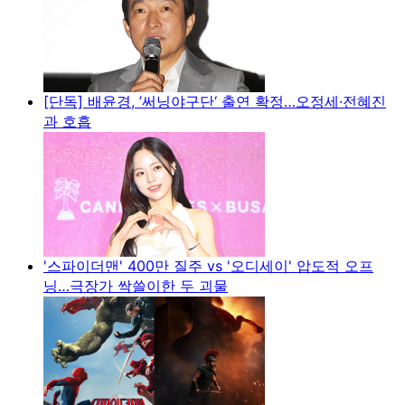
[단독] 배윤경, ’써닝야구단‘ 출연 확정…오정세·전혜진
과 호흡
'스파이더맨' 400만 질주 vs '오디세이' 압도적 오프
닝…극장가 싹쓸이한 두 괴물