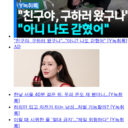
"친구야, 구하러 왔구나"..."아니? 나도 갇혔어" [Y녹취록]
한낮 서울 40분 걸은 뒤, 두피 온도 재 봤더니...[Y녹취
록]
하의만 입고 자전거 타는 남성...처벌 가능할까? [Y녹취
록]
이럴 때 시원한 물 '절대 금지'..."제일 위험하다" [Y녹취
록]