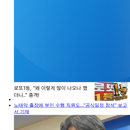
노태악 출장에 부인 수행 직원도…"공식일정 참석" 보고
서 기재