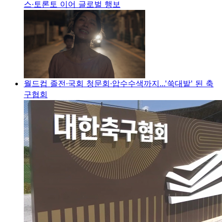
스·토론토 이어 글로벌 행보
월드컵 졸전·국회 청문회·압수수색까지...'쑥대밭' 된 축
구협회