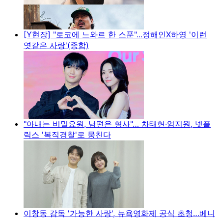
[Y현장] "로코에 느와르 한 스푼"...정해인X하영 '이런
엿같은 사랑'(종합)
"아내는 비밀요원, 남편은 형사"… 차태현·엄지원, 넷플
릭스 '복직경찰'로 뭉친다
이창동 감독 '가능한 사랑', 뉴욕영화제 공식 초청…베니