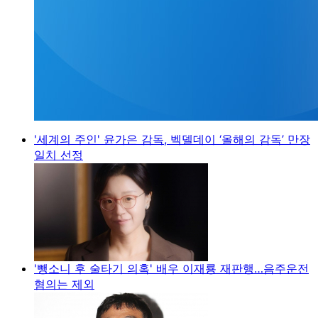
'세계의 주인' 윤가은 감독, 벡델데이 ‘올해의 감독’ 만장
일치 선정
'뺑소니 후 술타기 의혹' 배우 이재룡 재판행…음주운전
혐의는 제외