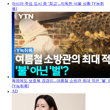
아시아 주요 도시 중 '최고'...지독한 서울 상황 [Y녹취
록]
폭염에도 보호복 겹겹이...여름철 소방관 최대 적은 '불' 아
[Y녹취록]