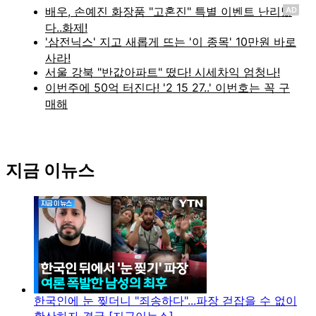
AD
지금 이뉴스
한국인에 눈 찢더니 "죄송하다"...파장 걷잡을 수 없이