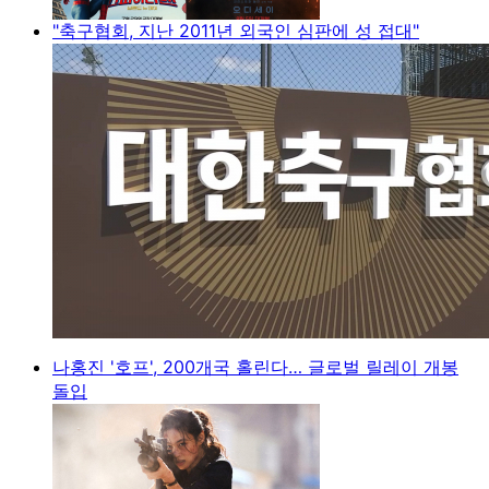
"축구협회, 지난 2011년 외국인 심판에 성 접대"
나홍진 '호프', 200개국 홀린다… 글로벌 릴레이 개봉
돌입