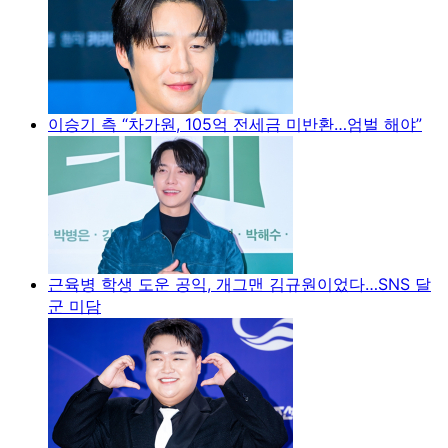
이승기 측 “차가원, 105억 전세금 미반환…엄벌 해야”
근육병 학생 도운 공익, 개그맨 김규원이었다…SNS 달
군 미담