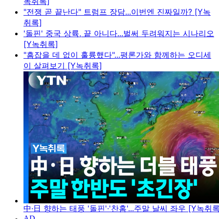
녹취록]
"전쟁 곧 끝난다" 트럼프 장담...이번엔 진짜일까? [Y녹
취록]
'돌핀' 중국 상륙, 끝 아니다...벌써 두려워지는 시나리오
[Y녹취록]
"흠잡을 데 없이 훌륭했다"...평론가와 함께하는 오디세
이 살펴보기 [Y녹취록]
中·日 향하는 태풍 '돌핀'·'찬홈'...주말 날씨 좌우 [Y녹취록