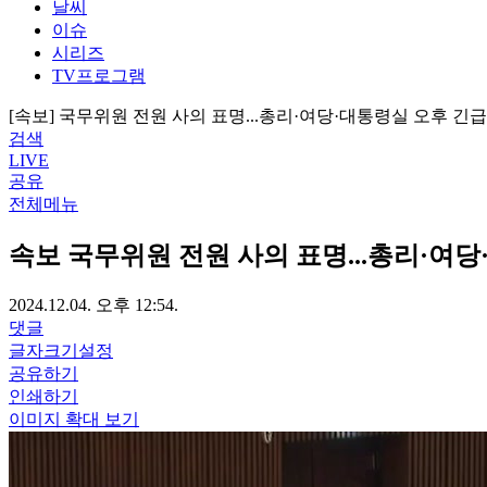
날씨
이슈
시리즈
TV프로그램
[속보] 국무위원 전원 사의 표명...총리·여당·대통령실 오후 긴
검색
LIVE
공유
전체메뉴
속보
국무위원 전원 사의 표명...총리·여당
2024.12.04. 오후 12:54.
댓글
글자크기설정
공유하기
인쇄하기
이미지 확대 보기