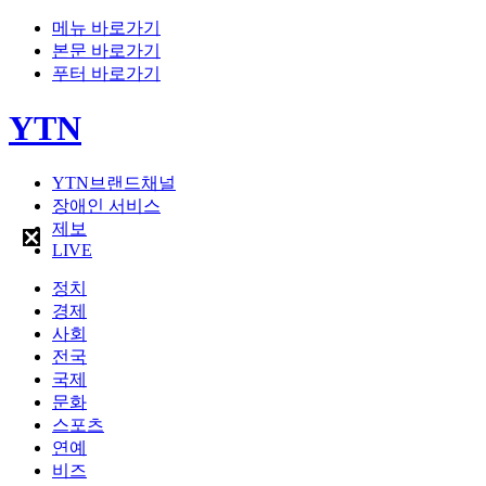
메뉴 바로가기
본문 바로가기
푸터 바로가기
YTN
YTN브랜드채널
장애인 서비스
제보
LIVE
정치
경제
사회
전국
국제
문화
스포츠
연예
비즈