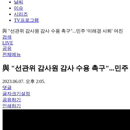
날씨
이슈
시리즈
TV프로그램
與 "선관위 감사원 감사 수용 촉구"...민주 '이래경 사퇴' 여진
검색
LIVE
공유
전체메뉴
與 "선관위 감사원 감사 수용 촉구"...민주
2023.06.07. 오후 2:05.
댓글
글자크기설정
공유하기
인쇄하기