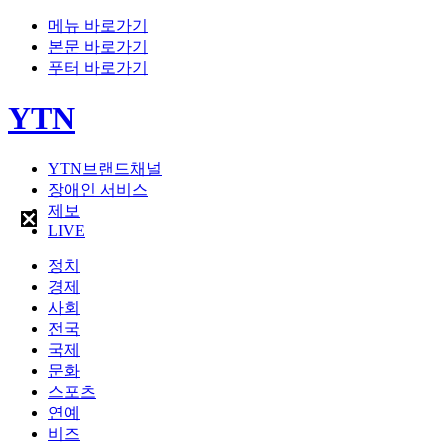
메뉴 바로가기
본문 바로가기
푸터 바로가기
YTN
YTN브랜드채널
장애인 서비스
제보
LIVE
정치
경제
사회
전국
국제
문화
스포츠
연예
비즈