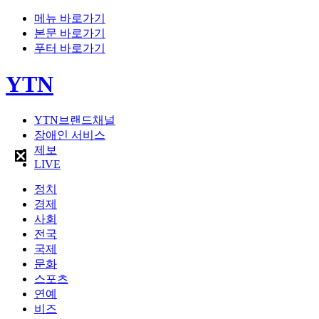
메뉴 바로가기
본문 바로가기
푸터 바로가기
YTN
YTN브랜드채널
장애인 서비스
제보
LIVE
정치
경제
사회
전국
국제
문화
스포츠
연예
비즈