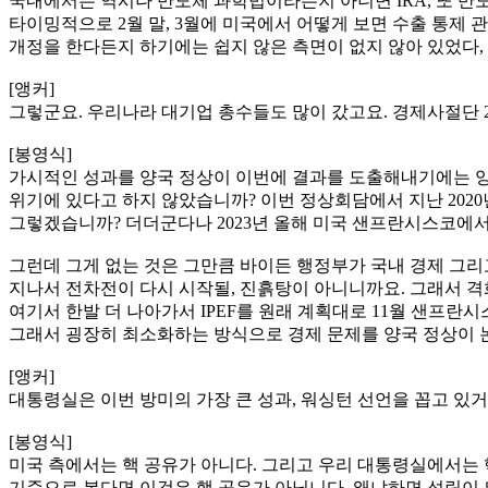
국내에서는 역시나 반도체 과학법이라든지 아니면 IRA, 또 
타이밍적으로 2월 말, 3월에 미국에서 어떻게 보면 수출 통제
개정을 한다든지 하기에는 쉽지 않은 측면이 없지 않아 있었다,
[앵커]
그렇군요. 우리나라 대기업 총수들도 많이 갔고요. 경제사절단 
[봉영식]
가시적인 성과를 양국 정상이 이번에 결과를 도출해내기에는 양
위기에 있다고 하지 않았습니까? 이번 정상회담에서 지난 2020년
그렇겠습니까? 더더군다나 2023년 올해 미국 샌프란시스코에서
그런데 그게 없는 것은 그만큼 바이든 행정부가 국내 경제 그
지나서 전차전이 다시 시작될, 진흙탕이 아니니까요. 그래서 격
여기서 한발 더 나아가서 IPEF를 원래 계획대로 11월 샌프
그래서 굉장히 최소화하는 방식으로 경제 문제를 양국 정상이 
[앵커]
대통령실은 이번 방미의 가장 큰 성과, 워싱턴 선언을 꼽고 있거
[봉영식]
미국 측에서는 핵 공유가 아니다. 그리고 우리 대통령실에서는 
기준으로 본다면 이것은 핵 공유가 아닙니다. 왜냐하면 성립이 