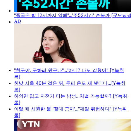
"중국은 밤 12시까지 일해"...'주52시간' 손볼까 [굿모닝
"친구야, 구하러 왔구나"..."아니? 나도 갇혔어" [Y녹취
록]
한낮 서울 40분 걸은 뒤, 두피 온도 재 봤더니...[Y녹취
록]
하의만 입고 자전거 타는 남성...처벌 가능할까? [Y녹취
록]
이럴 때 시원한 물 '절대 금지'..."제일 위험하다" [Y녹취
록]