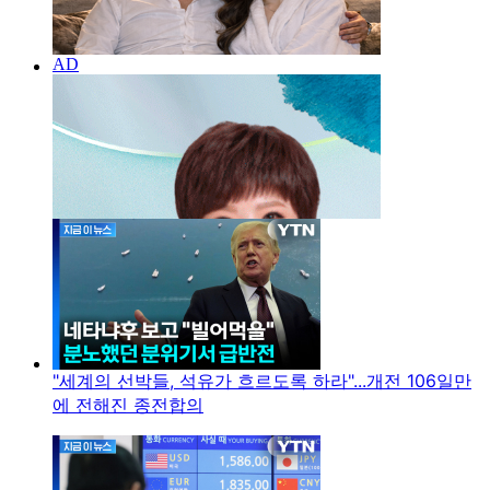
"세계의 선박들, 석유가 흐르도록 하라"...개전 106일만
에 전해진 종전합의