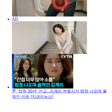
尹 '징역 30년' 선고...김계리 변호사가 법정 나오며 울
먹인 이유 [지금이뉴스]