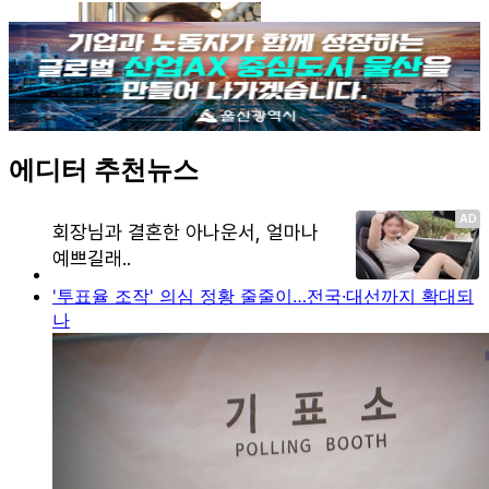
에디터 추천뉴스
'투표율 조작' 의심 정황 줄줄이…전국·대선까지 확대되
나