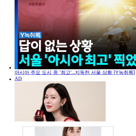
아시아 주요 도시 중 '최고'...지독한 서울 상황 [Y녹취록]