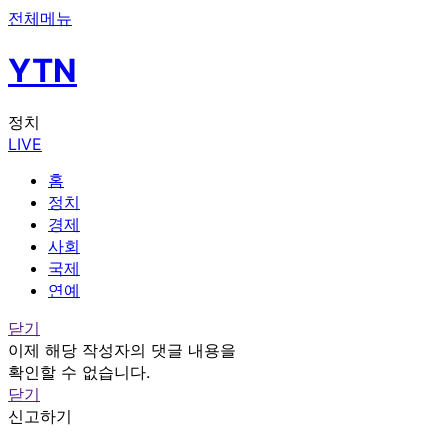
전체메뉴
YTN
정치
LIVE
홈
정치
경제
사회
국제
연예
닫기
이제 해당 작성자의 댓글 내용을
확인할 수 없습니다.
닫기
신고하기