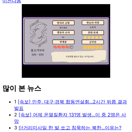
이전
다음
많이 본 뉴스
Unmute
1
[속보] 민주, 대구·경북 합동연설회...2시간 뒤쯤 결과
발표
2
[속보] 어제 온열질환자 131명 발생...이 중 2명은 사
망
3
단거리미사일 한 발 쏘고 침묵하는 북한...이유는?