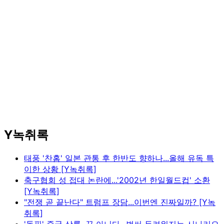
Y녹취록
태풍 '찬홈' 일본 관통 후 한반도 향하나...올해 유독 특
이한 상황 [Y녹취록]
축구협회 성 접대 논란에...'2002년 한일월드컵' 소환
[Y녹취록]
"전쟁 곧 끝난다" 트럼프 장담...이번엔 진짜일까? [Y녹
취록]