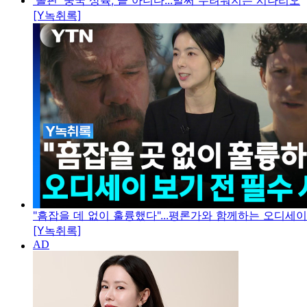
'돌핀' 중국 상륙, 끝 아니다...벌써 두려워지는 시나리오
[Y녹취록]
"흠잡을 데 없이 훌륭했다"...평론가와 함께하는 오디세
[Y녹취록]