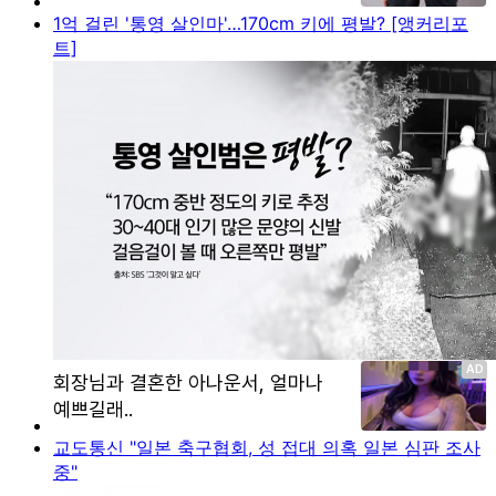
1억 걸린 '통영 살인마'…170cm 키에 평발? [앵커리포
트]
교도통신 "일본 축구협회, 성 접대 의혹 일본 심판 조사
중"