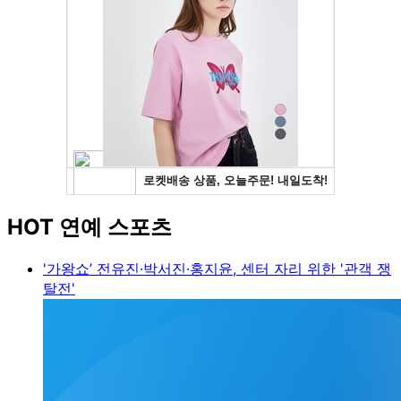
HOT 연예 스포츠
'가왕쇼’ 전유진·박서진·홍지윤, 센터 자리 위한 '관객 쟁
탈전'