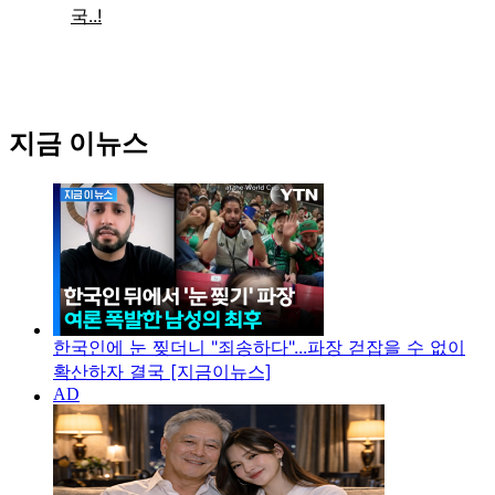
지금 이뉴스
한국인에 눈 찢더니 "죄송하다"...파장 걷잡을 수 없이
확산하자 결국 [지금이뉴스]