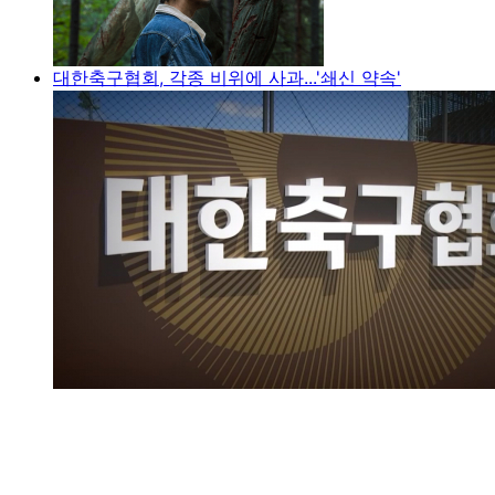
대한축구협회, 각종 비위에 사과...'쇄신 약속'