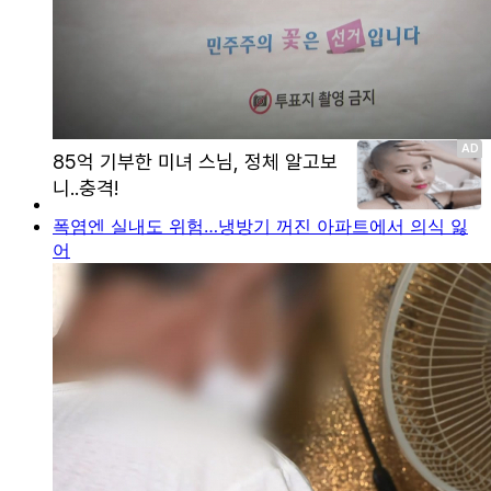
폭염엔 실내도 위험…냉방기 꺼진 아파트에서 의식 잃
어