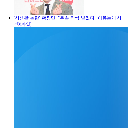
'사생활 논란' 황정민, "두손 싹싹 빌었다" 이유는? [사
건X파일]