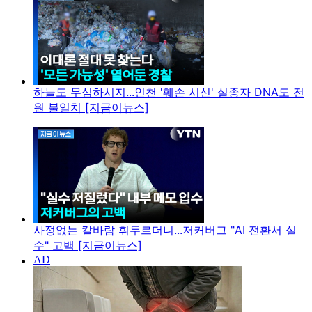
하늘도 무심하시지...인천 '훼손 시신' 실종자 DNA도 전
원 불일치 [지금이뉴스]
사정없는 칼바람 휘두르더니...저커버그 "AI 전환서 실
수" 고백 [지금이뉴스]