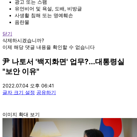
광고 또는 스팸
유언비어 및 욕설, 도배, 비방글
사생활 침해 또는 명예훼손
음란물
닫기
삭제하시겠습니까?
이제 해당 댓글 내용을 확인할 수 없습니다
尹 나토서 '백지화면' 업무?...대통령실
"보안 이유"
2022.07.04 오후 06:41
글자 크기 설정
공유하기
이미지 확대 보기