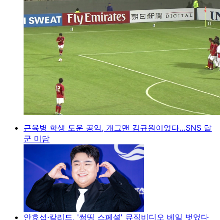
근육병 학생 도운 공익, 개그맨 김규원이었다…SNS 달
군 미담
안효섭·칼리드, '썸띵 스페셜' 뮤직비디오 베일 벗었다