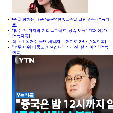
中·日 향하는 태풍 '돌핀'·'찬홈'...주말 날씨 좌우 [Y녹취
록]
"참수 전 마지막 기회"...트럼프 '공습 보류' 진짜 이유?
[Y녹취록]
집주인 실거주 늘면 세입자는 어디로 가나 [Y녹취록]
"너무 더워 태풍도 비껴간다"...사라진 '절기 매직' [Y녹
취록]