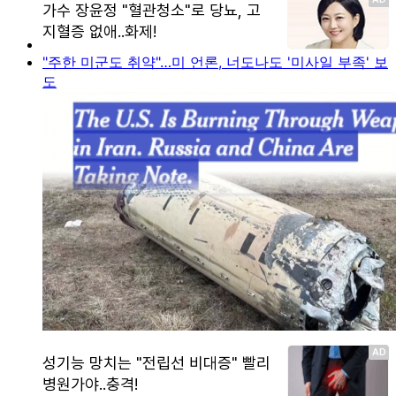
"주한 미군도 취약"…미 언론, 너도나도 '미사일 부족' 보
도