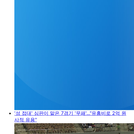
'성 접대' 심판이 맡은 7경기 '무패'..."유흥비로 2억 원
사적 유용"