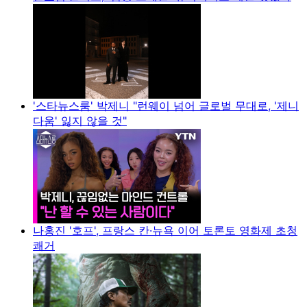
'스타뉴스룸' 박제니 "런웨이 넘어 글로벌 무대로, '제니
다움' 잃지 않을 것"
나홍진 '호프', 프랑스 칸·뉴욕 이어 토론토 영화제 초청
쾌거