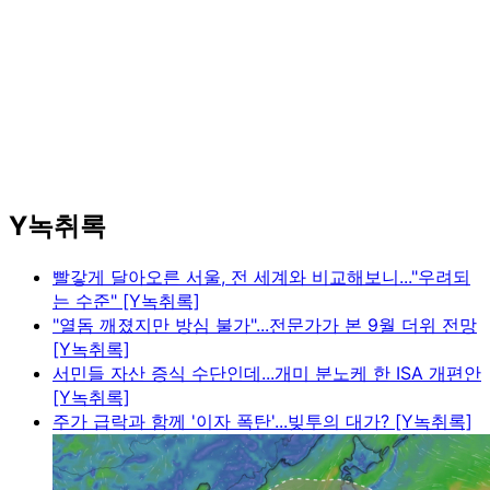
Y녹취록
빨갛게 달아오른 서울, 전 세계와 비교해보니..."우려되
는 수준" [Y녹취록]
"열돔 깨졌지만 방심 불가"...전문가가 본 9월 더위 전망
[Y녹취록]
서민들 자산 증식 수단인데...개미 분노케 한 ISA 개편안
[Y녹취록]
주가 급락과 함께 '이자 폭탄'...빚투의 대가? [Y녹취록]