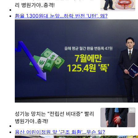
환율 1,300원대 눈앞…하락 반전 'U턴', 왜?
용산 어린이정원 앞 '근조 화환'…무슨 일?