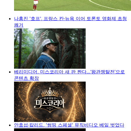
나홍진 '호프', 프랑스 칸·뉴욕 이어 토론토 영화제 초청
쾌거
베리미디어, 미스코리아 새 판 짠다…‘왕관쟁탈전’으로
콘텐츠 확장
안효섭·칼리드, '썸띵 스페셜' 뮤직비디오 베일 벗었다