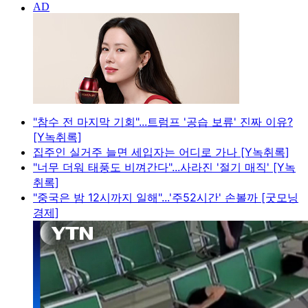
"참수 전 마지막 기회"...트럼프 '공습 보류' 진짜 이유?
[Y녹취록]
집주인 실거주 늘면 세입자는 어디로 가나 [Y녹취록]
"너무 더워 태풍도 비껴간다"...사라진 '절기 매직' [Y녹
취록]
"중국은 밤 12시까지 일해"...'주52시간' 손볼까 [굿모닝
경제]