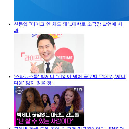
신동엽 “마이크 안 차도 돼”...대학로 소극장 발언에 사
과
'스타뉴스룸' 박제니 "런웨이 넘어 글로벌 무대로, '제니
다움' 잃지 않을 것"
근육병 학생 도운 공익, 개그맨 김규원이었다…SNS 달