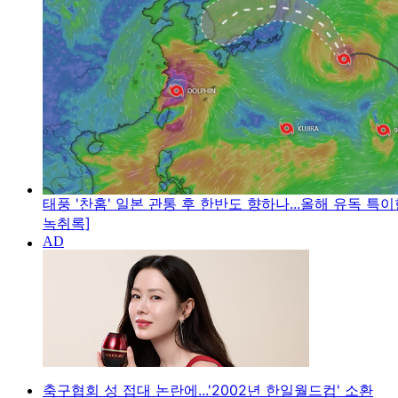
태풍 '찬홈' 일본 관통 후 한반도 향하나...올해 유독 특이
녹취록]
축구협회 성 접대 논란에...'2002년 한일월드컵' 소환