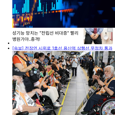
[속보] 전장연 시위로 1호선 용산역 상행선 무정차 통과