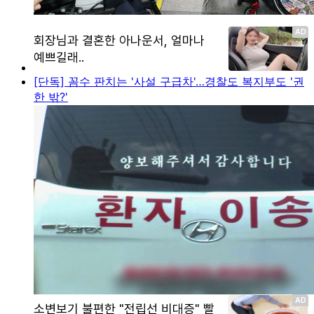
[단독] 꼼수 판치는 '사설 구급차'…경찰도 복지부도 '권
한 밖?'