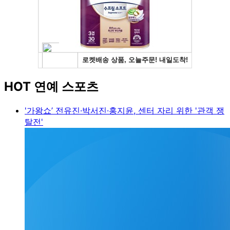
HOT 연예 스포츠
'가왕쇼’ 전유진·박서진·홍지윤, 센터 자리 위한 '관객 쟁
탈전'