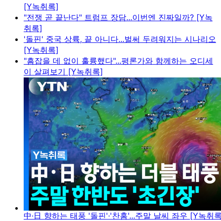
[Y녹취록]
"전쟁 곧 끝난다" 트럼프 장담...이번엔 진짜일까? [Y녹
취록]
'돌핀' 중국 상륙, 끝 아니다...벌써 두려워지는 시나리오
[Y녹취록]
"흠잡을 데 없이 훌륭했다"...평론가와 함께하는 오디세
이 살펴보기 [Y녹취록]
中·日 향하는 태풍 '돌핀'·'찬홈'...주말 날씨 좌우 [Y녹취록