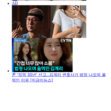
尹 '징역 30년' 선고...김계리 변호사가 법정 나오며 울
먹인 이유 [지금이뉴스]