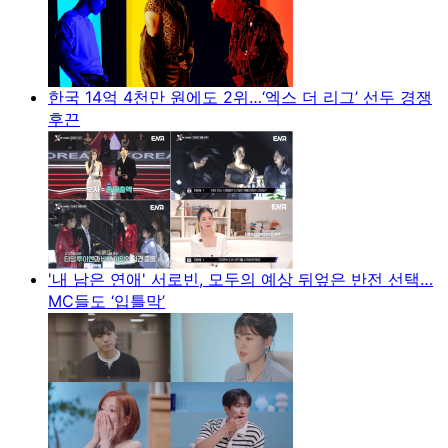
한국 14억 4천만 원에도 2위…‘엑스 더 리그’ 선두 경쟁
후끈
'내 남은 연애' 서로빈, 모두의 예상 뒤엎은 반전 선택…
MC들도 ‘입틀막’