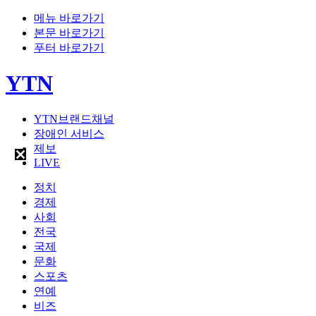
메뉴 바로가기
본문 바로가기
푸터 바로가기
YTN
YTN브랜드채널
장애인 서비스
제보
LIVE
정치
경제
사회
전국
국제
문화
스포츠
연예
비즈