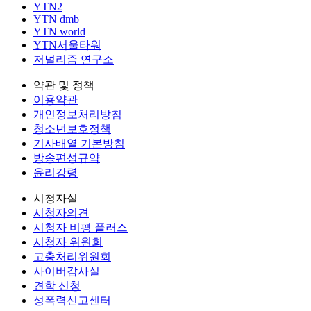
YTN2
YTN dmb
YTN world
YTN서울타워
저널리즘 연구소
약관 및 정책
이용약관
개인정보처리방침
청소년보호정책
기사배열 기본방침
방송편성규약
윤리강령
시청자실
시청자의견
시청자 비평 플러스
시청자 위원회
고충처리위원회
사이버감사실
견학 신청
성폭력신고센터