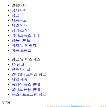
알립니다
공지사항
공고
채용공고
채널 안내
앵커 소개
리더스 뉴스레터
경품이벤트
위치 및 연락처
이용 도움말
광고 및 비즈니스
TV광고
큐톤시간표
인터넷 · 모바일 광고
사업 제휴
동영상 뉴스 판매
오디오 음원 판매
뉴스 · 프로그램 공급
YTN