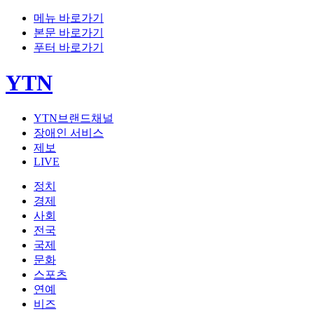
메뉴 바로가기
본문 바로가기
푸터 바로가기
YTN
YTN브랜드채널
장애인 서비스
제보
LIVE
정치
경제
사회
전국
국제
문화
스포츠
연예
비즈