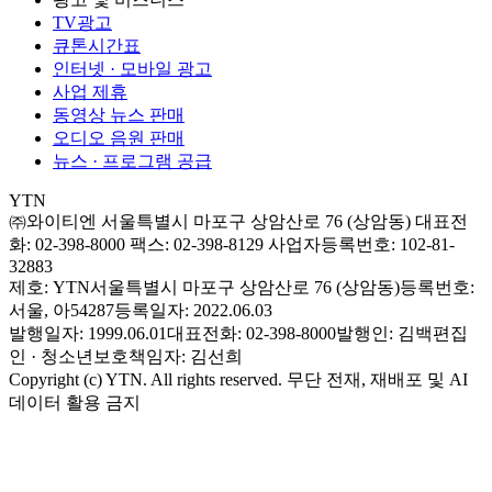
TV광고
큐톤시간표
인터넷 · 모바일 광고
사업 제휴
동영상 뉴스 판매
오디오 음원 판매
뉴스 · 프로그램 공급
YTN
㈜와이티엔
서울특별시 마포구 상암산로 76 (상암동)
대표전
화: 02-398-8000
팩스: 02-398-8129
사업자등록번호: 102-81-
32883
제호: YTN
서울특별시 마포구 상암산로 76 (상암동)
등록번호:
서울, 아54287
등록일자: 2022.06.03
발행일자: 1999.06.01
대표전화: 02-398-8000
발행인: 김백
편집
인 · 청소년보호책임자: 김선희
Copyright (c) YTN. All rights reserved. 무단 전재, 재배포 및 AI
데이터 활용 금지