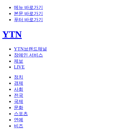
메뉴 바로가기
본문 바로가기
푸터 바로가기
YTN
YTN브랜드채널
장애인 서비스
제보
LIVE
정치
경제
사회
전국
국제
문화
스포츠
연예
비즈