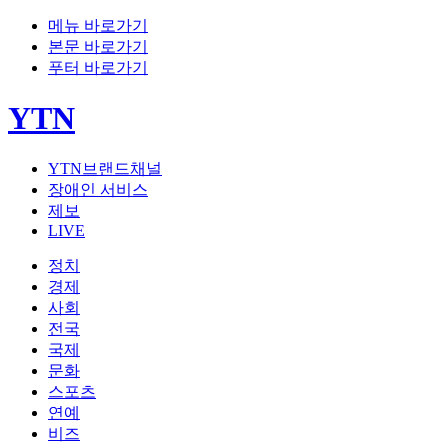
메뉴 바로가기
본문 바로가기
푸터 바로가기
YTN
YTN브랜드채널
장애인 서비스
제보
LIVE
정치
경제
사회
전국
국제
문화
스포츠
연예
비즈