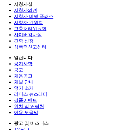
시청자실
시청자의견
시청자 비평 플러스
시청자 위원회
고충처리위원회
사이버감사실
견학 신청
성폭력신고센터
알립니다
공지사항
공고
채용공고
채널 안내
앵커 소개
리더스 뉴스레터
경품이벤트
위치 및 연락처
이용 도움말
광고 및 비즈니스
TV광고