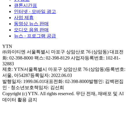
큐톤시간표
인터넷 · 모바일 광고
사업 제휴
동영상 뉴스 판매
오디오 음원 판매
뉴스 · 프로그램 공급
YTN
㈜와이티엔
서울특별시 마포구 상암산로 76 (상암동)
대표전
화: 02-398-8000
팩스: 02-398-8129
사업자등록번호: 102-81-
32883
제호: YTN
서울특별시 마포구 상암산로 76 (상암동)
등록번호:
서울, 아54287
등록일자: 2022.06.03
발행일자: 1999.06.01
대표전화: 02-398-8000
발행인: 김백
편집
인 · 청소년보호책임자: 김선희
Copyright (c) YTN. All rights reserved. 무단 전재, 재배포 및 AI
데이터 활용 금지