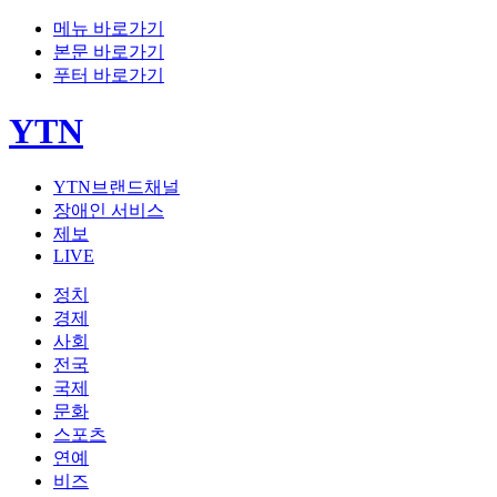
메뉴 바로가기
본문 바로가기
푸터 바로가기
YTN
YTN브랜드채널
장애인 서비스
제보
LIVE
정치
경제
사회
전국
국제
문화
스포츠
연예
비즈