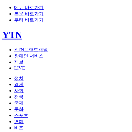
메뉴 바로가기
본문 바로가기
푸터 바로가기
YTN
YTN브랜드채널
장애인 서비스
제보
LIVE
정치
경제
사회
전국
국제
문화
스포츠
연예
비즈