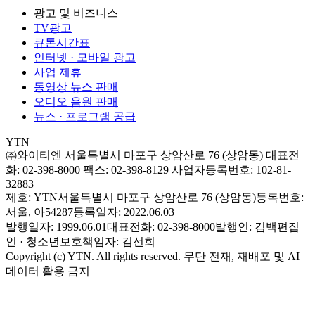
광고 및 비즈니스
TV광고
큐톤시간표
인터넷 · 모바일 광고
사업 제휴
동영상 뉴스 판매
오디오 음원 판매
뉴스 · 프로그램 공급
YTN
㈜와이티엔
서울특별시 마포구 상암산로 76 (상암동)
대표전
화: 02-398-8000
팩스: 02-398-8129
사업자등록번호: 102-81-
32883
제호: YTN
서울특별시 마포구 상암산로 76 (상암동)
등록번호:
서울, 아54287
등록일자: 2022.06.03
발행일자: 1999.06.01
대표전화: 02-398-8000
발행인: 김백
편집
인 · 청소년보호책임자: 김선희
Copyright (c) YTN. All rights reserved. 무단 전재, 재배포 및 AI
데이터 활용 금지