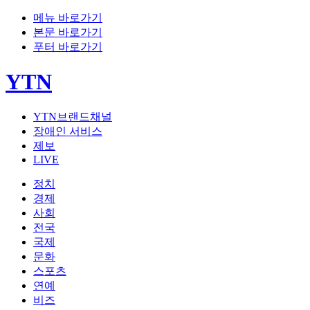
메뉴 바로가기
본문 바로가기
푸터 바로가기
YTN
YTN브랜드채널
장애인 서비스
제보
LIVE
정치
경제
사회
전국
국제
문화
스포츠
연예
비즈