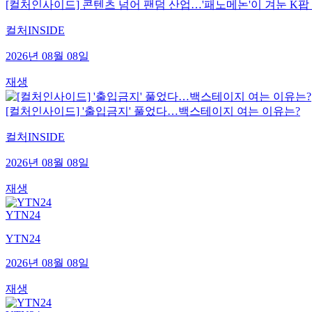
[컬처인사이드] 콘텐츠 넘어 팬덤 산업…'패노메논'이 겨눈 K팝
컬처INSIDE
2026년 08월 08일
재생
[컬처인사이드] '출입금지' 풀었다…백스테이지 여는 이유는?
컬처INSIDE
2026년 08월 08일
재생
YTN24
YTN24
2026년 08월 08일
재생