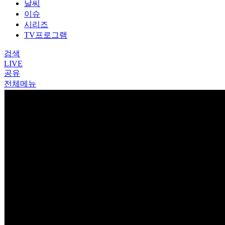
날씨
이슈
시리즈
TV프로그램
검색
LIVE
공유
전체메뉴