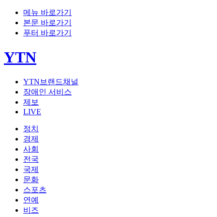
메뉴 바로가기
본문 바로가기
푸터 바로가기
YTN
YTN브랜드채널
장애인 서비스
제보
LIVE
정치
경제
사회
전국
국제
문화
스포츠
연예
비즈