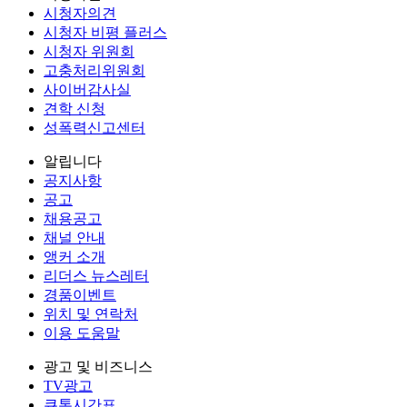
시청자의견
시청자 비평 플러스
시청자 위원회
고충처리위원회
사이버감사실
견학 신청
성폭력신고센터
알립니다
공지사항
공고
채용공고
채널 안내
앵커 소개
리더스 뉴스레터
경품이벤트
위치 및 연락처
이용 도움말
광고 및 비즈니스
TV광고
큐톤시간표