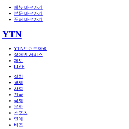
메뉴 바로가기
본문 바로가기
푸터 바로가기
YTN
YTN브랜드채널
장애인 서비스
제보
LIVE
정치
경제
사회
전국
국제
문화
스포츠
연예
비즈