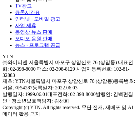
TV광고
큐톤시간표
인터넷 · 모바일 광고
사업 제휴
동영상 뉴스 판매
오디오 음원 판매
뉴스 · 프로그램 공급
YTN
㈜와이티엔
서울특별시 마포구 상암산로 76 (상암동)
대표전
화: 02-398-8000
팩스: 02-398-8129
사업자등록번호: 102-81-
32883
제호: YTN
서울특별시 마포구 상암산로 76 (상암동)
등록번호:
서울, 아54287
등록일자: 2022.06.03
발행일자: 1999.06.01
대표전화: 02-398-8000
발행인: 김백
편집
인 · 청소년보호책임자: 김선희
Copyright (c) YTN. All rights reserved. 무단 전재, 재배포 및 AI
데이터 활용 금지