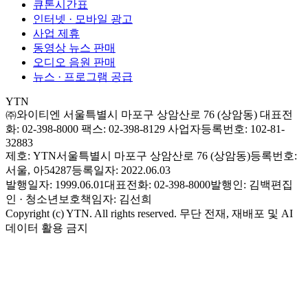
큐톤시간표
인터넷 · 모바일 광고
사업 제휴
동영상 뉴스 판매
오디오 음원 판매
뉴스 · 프로그램 공급
YTN
㈜와이티엔
서울특별시 마포구 상암산로 76 (상암동)
대표전
화: 02-398-8000
팩스: 02-398-8129
사업자등록번호: 102-81-
32883
제호: YTN
서울특별시 마포구 상암산로 76 (상암동)
등록번호:
서울, 아54287
등록일자: 2022.06.03
발행일자: 1999.06.01
대표전화: 02-398-8000
발행인: 김백
편집
인 · 청소년보호책임자: 김선희
Copyright (c) YTN. All rights reserved. 무단 전재, 재배포 및 AI
데이터 활용 금지