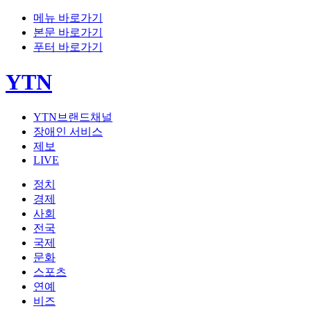
메뉴 바로가기
본문 바로가기
푸터 바로가기
YTN
YTN브랜드채널
장애인 서비스
제보
LIVE
정치
경제
사회
전국
국제
문화
스포츠
연예
비즈