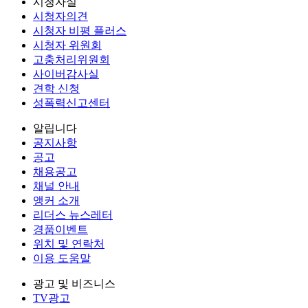
시청자실
시청자의견
시청자 비평 플러스
시청자 위원회
고충처리위원회
사이버감사실
견학 신청
성폭력신고센터
알립니다
공지사항
공고
채용공고
채널 안내
앵커 소개
리더스 뉴스레터
경품이벤트
위치 및 연락처
이용 도움말
광고 및 비즈니스
TV광고