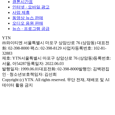
큐톤시간표
인터넷 · 모바일 광고
사업 제휴
동영상 뉴스 판매
오디오 음원 판매
뉴스 · 프로그램 공급
YTN
㈜와이티엔
서울특별시 마포구 상암산로 76 (상암동)
대표전
화: 02-398-8000
팩스: 02-398-8129
사업자등록번호: 102-81-
32883
제호: YTN
서울특별시 마포구 상암산로 76 (상암동)
등록번호:
서울, 아54287
등록일자: 2022.06.03
발행일자: 1999.06.01
대표전화: 02-398-8000
발행인: 김백
편집
인 · 청소년보호책임자: 김선희
Copyright (c) YTN. All rights reserved. 무단 전재, 재배포 및 AI
데이터 활용 금지