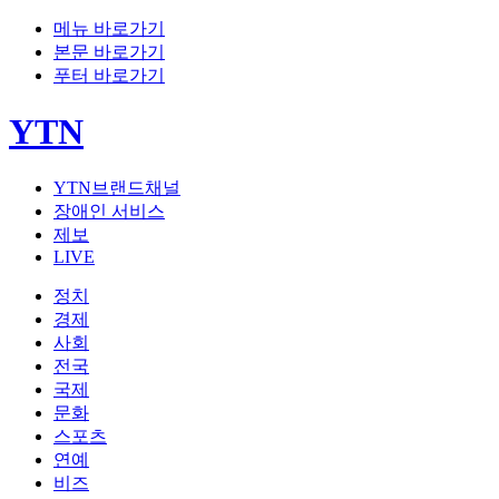
메뉴 바로가기
본문 바로가기
푸터 바로가기
YTN
YTN브랜드채널
장애인 서비스
제보
LIVE
정치
경제
사회
전국
국제
문화
스포츠
연예
비즈