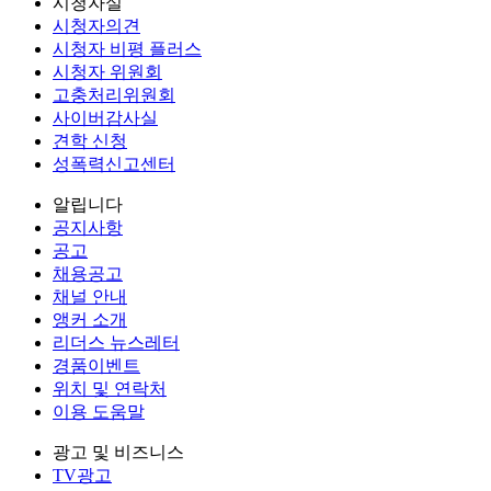
시청자실
시청자의견
시청자 비평 플러스
시청자 위원회
고충처리위원회
사이버감사실
견학 신청
성폭력신고센터
알립니다
공지사항
공고
채용공고
채널 안내
앵커 소개
리더스 뉴스레터
경품이벤트
위치 및 연락처
이용 도움말
광고 및 비즈니스
TV광고