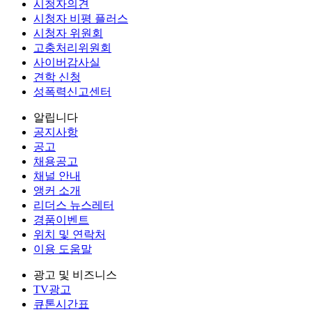
시청자의견
시청자 비평 플러스
시청자 위원회
고충처리위원회
사이버감사실
견학 신청
성폭력신고센터
알립니다
공지사항
공고
채용공고
채널 안내
앵커 소개
리더스 뉴스레터
경품이벤트
위치 및 연락처
이용 도움말
광고 및 비즈니스
TV광고
큐톤시간표