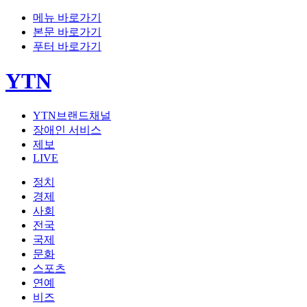
메뉴 바로가기
본문 바로가기
푸터 바로가기
YTN
YTN브랜드채널
장애인 서비스
제보
LIVE
정치
경제
사회
전국
국제
문화
스포츠
연예
비즈