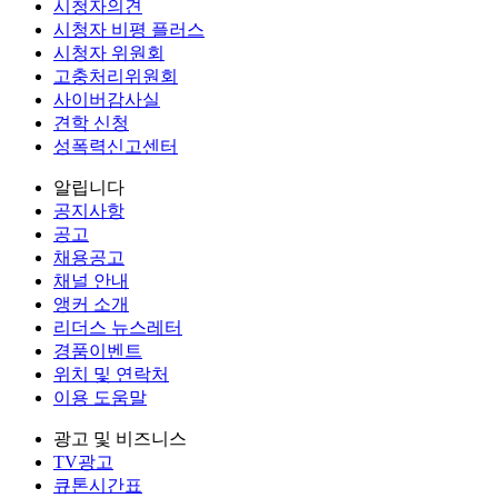
시청자의견
시청자 비평 플러스
시청자 위원회
고충처리위원회
사이버감사실
견학 신청
성폭력신고센터
알립니다
공지사항
공고
채용공고
채널 안내
앵커 소개
리더스 뉴스레터
경품이벤트
위치 및 연락처
이용 도움말
광고 및 비즈니스
TV광고
큐톤시간표