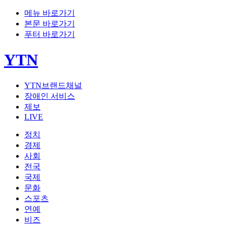
메뉴 바로가기
본문 바로가기
푸터 바로가기
YTN
YTN브랜드채널
장애인 서비스
제보
LIVE
정치
경제
사회
전국
국제
문화
스포츠
연예
비즈