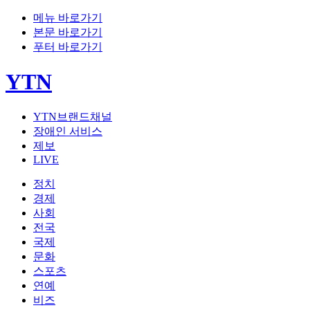
메뉴 바로가기
본문 바로가기
푸터 바로가기
YTN
YTN브랜드채널
장애인 서비스
제보
LIVE
정치
경제
사회
전국
국제
문화
스포츠
연예
비즈