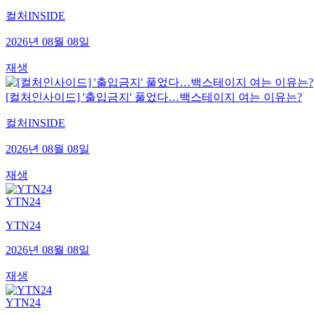
컬처INSIDE
2026년 08월 08일
재생
[컬처인사이드] '출입금지' 풀었다…백스테이지 여는 이유는?
컬처INSIDE
2026년 08월 08일
재생
YTN24
YTN24
2026년 08월 08일
재생
YTN24