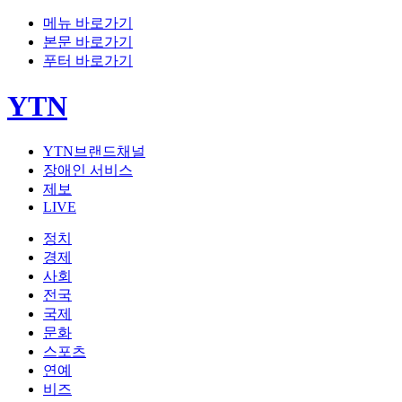
메뉴 바로가기
본문 바로가기
푸터 바로가기
YTN
YTN브랜드채널
장애인 서비스
제보
LIVE
정치
경제
사회
전국
국제
문화
스포츠
연예
비즈