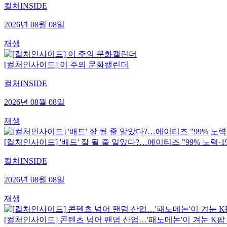
컬처INSIDE
2026년 08월 08일
재생
[컬처인사이드] 이 주의 문화캘린더
컬처INSIDE
2026년 08월 08일
재생
[컬처인사이드] '배드' 잘 될 줄 알았다?…에이티즈 "99% 노력·1
컬처INSIDE
2026년 08월 08일
재생
[컬처인사이드] 콘텐츠 넘어 팬덤 산업…'패노메논'이 겨눈 K팝