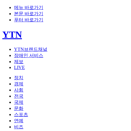
메뉴 바로가기
본문 바로가기
푸터 바로가기
YTN
YTN브랜드채널
장애인 서비스
제보
LIVE
정치
경제
사회
전국
국제
문화
스포츠
연예
비즈