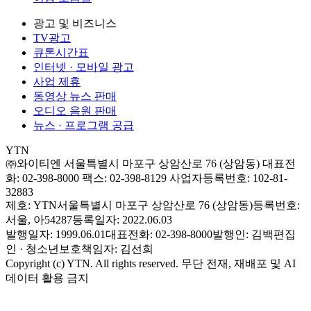
광고 및 비즈니스
TV광고
큐톤시간표
인터넷 · 모바일 광고
사업 제휴
동영상 뉴스 판매
오디오 음원 판매
뉴스 · 프로그램 공급
YTN
㈜와이티엔
서울특별시 마포구 상암산로 76 (상암동)
대표전
화: 02-398-8000
팩스: 02-398-8129
사업자등록번호: 102-81-
32883
제호: YTN
서울특별시 마포구 상암산로 76 (상암동)
등록번호:
서울, 아54287
등록일자: 2022.06.03
발행일자: 1999.06.01
대표전화: 02-398-8000
발행인: 김백
편집
인 · 청소년보호책임자: 김선희
Copyright (c) YTN. All rights reserved. 무단 전재, 재배포 및 AI
데이터 활용 금지