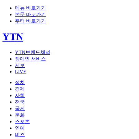
메뉴 바로가기
본문 바로가기
푸터 바로가기
YTN
YTN브랜드채널
장애인 서비스
제보
LIVE
정치
경제
사회
전국
국제
문화
스포츠
연예
비즈