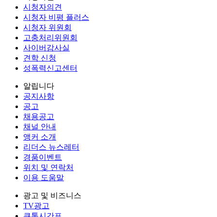
시청자의견
시청자 비평 플러스
시청자 위원회
고충처리위원회
사이버감사실
견학 신청
성폭력신고센터
알립니다
공지사항
공고
채용공고
채널 안내
앵커 소개
리더스 뉴스레터
경품이벤트
위치 및 연락처
이용 도움말
광고 및 비즈니스
TV광고
큐톤시간표