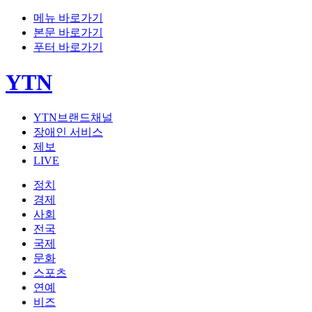
메뉴 바로가기
본문 바로가기
푸터 바로가기
YTN
YTN브랜드채널
장애인 서비스
제보
LIVE
정치
경제
사회
전국
국제
문화
스포츠
연예
비즈