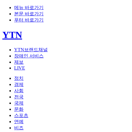
메뉴 바로가기
본문 바로가기
푸터 바로가기
YTN
YTN브랜드채널
장애인 서비스
제보
LIVE
정치
경제
사회
전국
국제
문화
스포츠
연예
비즈