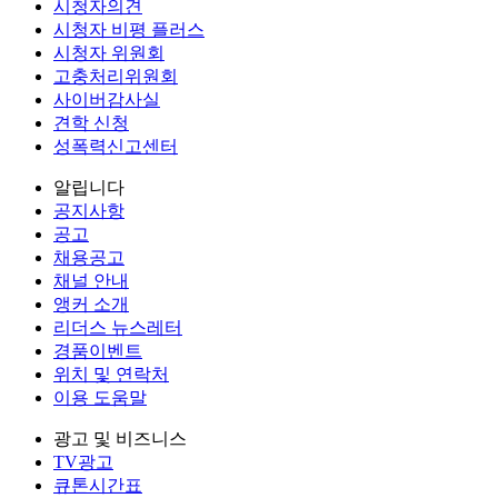
시청자의견
시청자 비평 플러스
시청자 위원회
고충처리위원회
사이버감사실
견학 신청
성폭력신고센터
알립니다
공지사항
공고
채용공고
채널 안내
앵커 소개
리더스 뉴스레터
경품이벤트
위치 및 연락처
이용 도움말
광고 및 비즈니스
TV광고
큐톤시간표