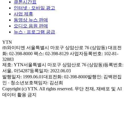
큐톤시간표
인터넷 · 모바일 광고
사업 제휴
동영상 뉴스 판매
오디오 음원 판매
뉴스 · 프로그램 공급
YTN
㈜와이티엔
서울특별시 마포구 상암산로 76 (상암동)
대표전
화: 02-398-8000
팩스: 02-398-8129
사업자등록번호: 102-81-
32883
제호: YTN
서울특별시 마포구 상암산로 76 (상암동)
등록번호:
서울, 아54287
등록일자: 2022.06.03
발행일자: 1999.06.01
대표전화: 02-398-8000
발행인: 김백
편집
인 · 청소년보호책임자: 김선희
Copyright (c) YTN. All rights reserved. 무단 전재, 재배포 및 AI
데이터 활용 금지