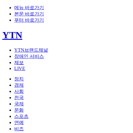
메뉴 바로가기
본문 바로가기
푸터 바로가기
YTN
YTN브랜드채널
장애인 서비스
제보
LIVE
정치
경제
사회
전국
국제
문화
스포츠
연예
비즈