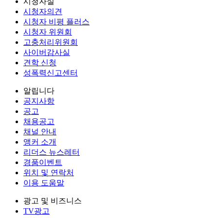
시청자실
시청자의견
시청자 비평 플러스
시청자 위원회
고충처리위원회
사이버감사실
견학 신청
성폭력신고센터
알립니다
공지사항
공고
채용공고
채널 안내
앵커 소개
리더스 뉴스레터
경품이벤트
위치 및 연락처
이용 도움말
광고 및 비즈니스
TV광고