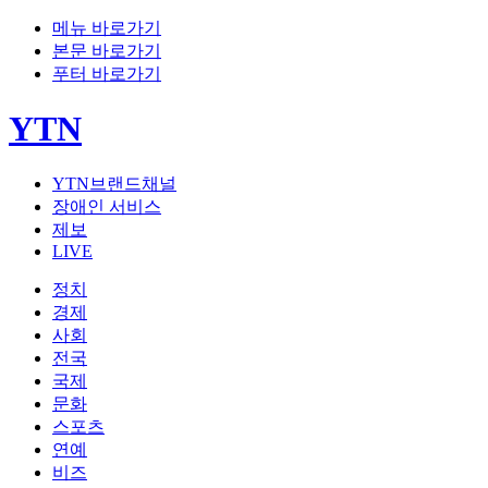
메뉴 바로가기
본문 바로가기
푸터 바로가기
YTN
YTN브랜드채널
장애인 서비스
제보
LIVE
정치
경제
사회
전국
국제
문화
스포츠
연예
비즈