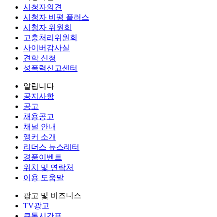
시청자의견
시청자 비평 플러스
시청자 위원회
고충처리위원회
사이버감사실
견학 신청
성폭력신고센터
알립니다
공지사항
공고
채용공고
채널 안내
앵커 소개
리더스 뉴스레터
경품이벤트
위치 및 연락처
이용 도움말
광고 및 비즈니스
TV광고
큐톤시간표