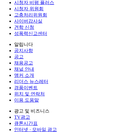
시청자 비평 플러스
시청자 위원회
고충처리위원회
사이버감사실
견학 신청
성폭력신고센터
알립니다
공지사항
공고
채용공고
채널 안내
앵커 소개
리더스 뉴스레터
경품이벤트
위치 및 연락처
이용 도움말
광고 및 비즈니스
TV광고
큐톤시간표
인터넷 · 모바일 광고