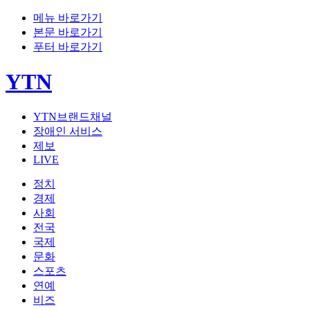
메뉴 바로가기
본문 바로가기
푸터 바로가기
YTN
YTN브랜드채널
장애인 서비스
제보
LIVE
정치
경제
사회
전국
국제
문화
스포츠
연예
비즈