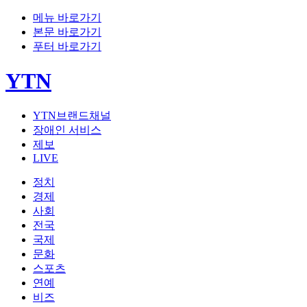
메뉴 바로가기
본문 바로가기
푸터 바로가기
YTN
YTN브랜드채널
장애인 서비스
제보
LIVE
정치
경제
사회
전국
국제
문화
스포츠
연예
비즈