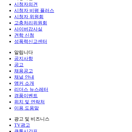
시청자의견
시청자 비평 플러스
시청자 위원회
고충처리위원회
사이버감사실
견학 신청
성폭력신고센터
알립니다
공지사항
공고
채용공고
채널 안내
앵커 소개
리더스 뉴스레터
경품이벤트
위치 및 연락처
이용 도움말
광고 및 비즈니스
TV광고
큐톤시간표