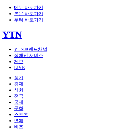
메뉴 바로가기
본문 바로가기
푸터 바로가기
YTN
YTN브랜드채널
장애인 서비스
제보
LIVE
정치
경제
사회
전국
국제
문화
스포츠
연예
비즈