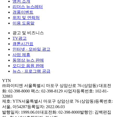
앵커 소개
리더스 뉴스레터
경품이벤트
위치 및 연락처
이용 도움말
광고 및 비즈니스
TV광고
큐톤시간표
인터넷 · 모바일 광고
사업 제휴
동영상 뉴스 판매
오디오 음원 판매
뉴스 · 프로그램 공급
YTN
㈜와이티엔
서울특별시 마포구 상암산로 76 (상암동)
대표전
화: 02-398-8000
팩스: 02-398-8129
사업자등록번호: 102-81-
32883
제호: YTN
서울특별시 마포구 상암산로 76 (상암동)
등록번호:
서울, 아54287
등록일자: 2022.06.03
발행일자: 1999.06.01
대표전화: 02-398-8000
발행인: 김백
편집