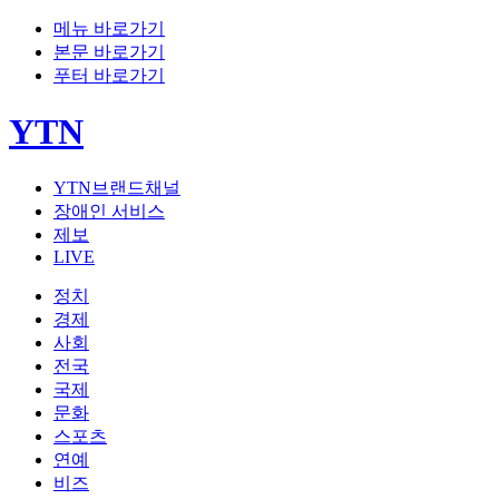
메뉴 바로가기
본문 바로가기
푸터 바로가기
YTN
YTN브랜드채널
장애인 서비스
제보
LIVE
정치
경제
사회
전국
국제
문화
스포츠
연예
비즈