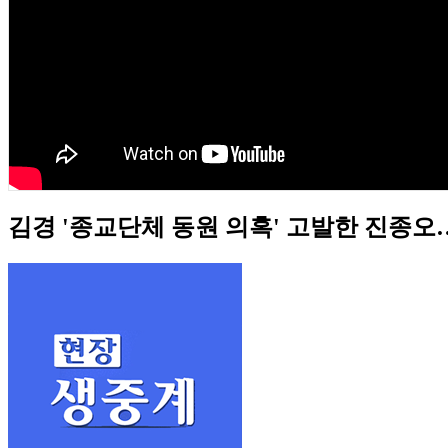
김경 '종교단체 동원 의혹' 고발한 진종오