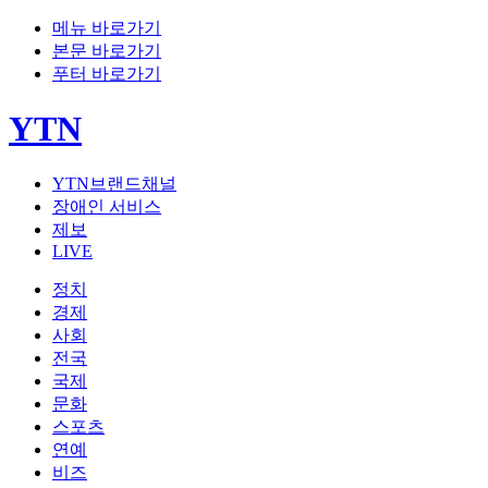
메뉴 바로가기
본문 바로가기
푸터 바로가기
YTN
YTN브랜드채널
장애인 서비스
제보
LIVE
정치
경제
사회
전국
국제
문화
스포츠
연예
비즈