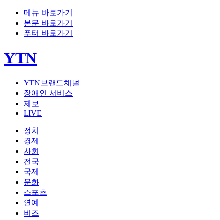
메뉴 바로가기
본문 바로가기
푸터 바로가기
YTN
YTN브랜드채널
장애인 서비스
제보
LIVE
정치
경제
사회
전국
국제
문화
스포츠
연예
비즈