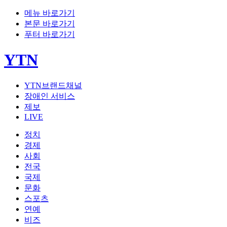
메뉴 바로가기
본문 바로가기
푸터 바로가기
YTN
YTN브랜드채널
장애인 서비스
제보
LIVE
정치
경제
사회
전국
국제
문화
스포츠
연예
비즈