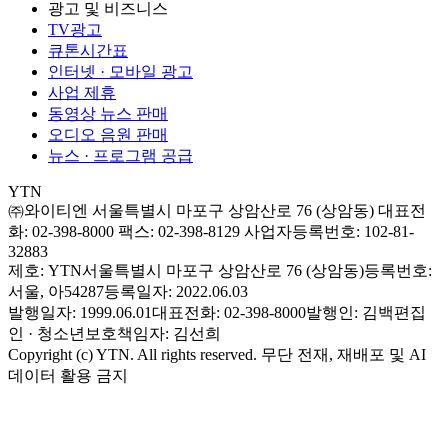
광고 및 비즈니스
TV광고
큐톤시간표
인터넷 · 모바일 광고
사업 제휴
동영상 뉴스 판매
오디오 음원 판매
뉴스 · 프로그램 공급
YTN
㈜와이티엔
서울특별시 마포구 상암산로 76 (상암동)
대표전
화: 02-398-8000
팩스: 02-398-8129
사업자등록번호: 102-81-
32883
제호: YTN
서울특별시 마포구 상암산로 76 (상암동)
등록번호:
서울, 아54287
등록일자: 2022.06.03
발행일자: 1999.06.01
대표전화: 02-398-8000
발행인: 김백
편집
인 · 청소년보호책임자: 김선희
Copyright (c) YTN. All rights reserved. 무단 전재, 재배포 및 AI
데이터 활용 금지