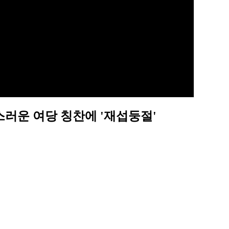
스러운 여당 칭찬에 '재섭둥절'