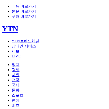
메뉴 바로가기
본문 바로가기
푸터 바로가기
YTN
YTN브랜드채널
장애인 서비스
제보
LIVE
정치
경제
사회
전국
국제
문화
스포츠
연예
비즈