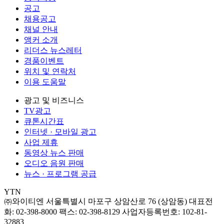
공고
채용공고
채널 안내
앵커 소개
리더스 뉴스레터
경품이벤트
위치 및 연락처
이용 도움말
광고 및 비즈니스
TV광고
큐톤시간표
인터넷 · 모바일 광고
사업 제휴
동영상 뉴스 판매
오디오 음원 판매
뉴스 · 프로그램 공급
YTN
㈜와이티엔
서울특별시 마포구 상암산로 76 (상암동)
대표전
화: 02-398-8000
팩스: 02-398-8129
사업자등록번호: 102-81-
32883