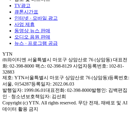
TV광고
큐톤시간표
인터넷 · 모바일 광고
사업 제휴
동영상 뉴스 판매
오디오 음원 판매
뉴스 · 프로그램 공급
YTN
㈜와이티엔
서울특별시 마포구 상암산로 76 (상암동)
대표전
화: 02-398-8000
팩스: 02-398-8129
사업자등록번호: 102-81-
32883
제호: YTN
서울특별시 마포구 상암산로 76 (상암동)
등록번호:
서울, 아54287
등록일자: 2022.06.03
발행일자: 1999.06.01
대표전화: 02-398-8000
발행인: 김백
편집
인 · 청소년보호책임자: 김선희
Copyright (c) YTN. All rights reserved. 무단 전재, 재배포 및 AI
데이터 활용 금지