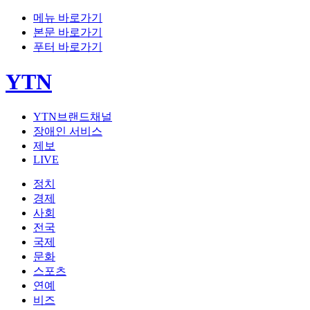
메뉴 바로가기
본문 바로가기
푸터 바로가기
YTN
YTN브랜드채널
장애인 서비스
제보
LIVE
정치
경제
사회
전국
국제
문화
스포츠
연예
비즈