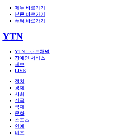
메뉴 바로가기
본문 바로가기
푸터 바로가기
YTN
YTN브랜드채널
장애인 서비스
제보
LIVE
정치
경제
사회
전국
국제
문화
스포츠
연예
비즈