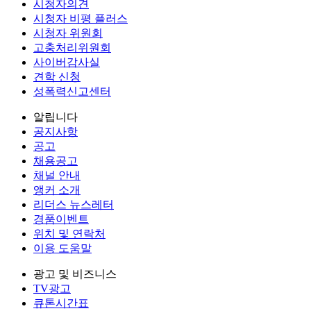
시청자의견
시청자 비평 플러스
시청자 위원회
고충처리위원회
사이버감사실
견학 신청
성폭력신고센터
알립니다
공지사항
공고
채용공고
채널 안내
앵커 소개
리더스 뉴스레터
경품이벤트
위치 및 연락처
이용 도움말
광고 및 비즈니스
TV광고
큐톤시간표