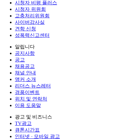
시청자 비평 플러스
시청자 위원회
고충처리위원회
사이버감사실
견학 신청
성폭력신고센터
알립니다
공지사항
공고
채용공고
채널 안내
앵커 소개
리더스 뉴스레터
경품이벤트
위치 및 연락처
이용 도움말
광고 및 비즈니스
TV광고
큐톤시간표
인터넷 · 모바일 광고