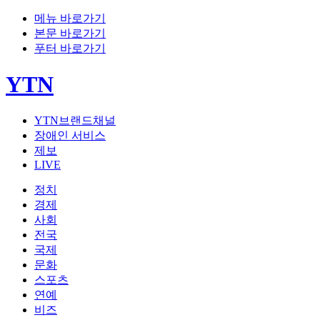
메뉴 바로가기
본문 바로가기
푸터 바로가기
YTN
YTN브랜드채널
장애인 서비스
제보
LIVE
정치
경제
사회
전국
국제
문화
스포츠
연예
비즈