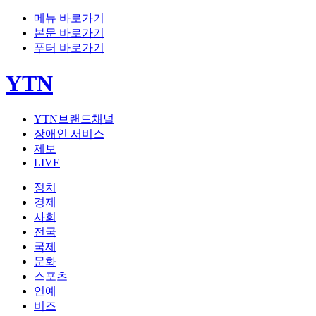
메뉴 바로가기
본문 바로가기
푸터 바로가기
YTN
YTN브랜드채널
장애인 서비스
제보
LIVE
정치
경제
사회
전국
국제
문화
스포츠
연예
비즈