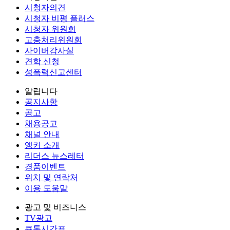
시청자의견
시청자 비평 플러스
시청자 위원회
고충처리위원회
사이버감사실
견학 신청
성폭력신고센터
알립니다
공지사항
공고
채용공고
채널 안내
앵커 소개
리더스 뉴스레터
경품이벤트
위치 및 연락처
이용 도움말
광고 및 비즈니스
TV광고
큐톤시간표