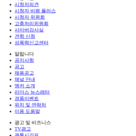
시청자의견
시청자 비평 플러스
시청자 위원회
고충처리위원회
사이버감사실
견학 신청
성폭력신고센터
알립니다
공지사항
공고
채용공고
채널 안내
앵커 소개
리더스 뉴스레터
경품이벤트
위치 및 연락처
이용 도움말
광고 및 비즈니스
TV광고
큐톤시간표