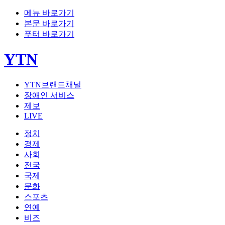
메뉴 바로가기
본문 바로가기
푸터 바로가기
YTN
YTN브랜드채널
장애인 서비스
제보
LIVE
정치
경제
사회
전국
국제
문화
스포츠
연예
비즈