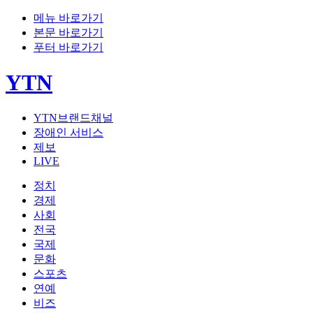
메뉴 바로가기
본문 바로가기
푸터 바로가기
YTN
YTN브랜드채널
장애인 서비스
제보
LIVE
정치
경제
사회
전국
국제
문화
스포츠
연예
비즈