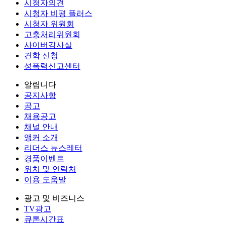
시청자의견
시청자 비평 플러스
시청자 위원회
고충처리위원회
사이버감사실
견학 신청
성폭력신고센터
알립니다
공지사항
공고
채용공고
채널 안내
앵커 소개
리더스 뉴스레터
경품이벤트
위치 및 연락처
이용 도움말
광고 및 비즈니스
TV광고
큐톤시간표