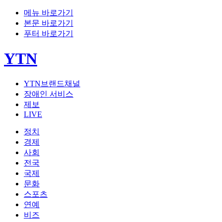
메뉴 바로가기
본문 바로가기
푸터 바로가기
YTN
YTN브랜드채널
장애인 서비스
제보
LIVE
정치
경제
사회
전국
국제
문화
스포츠
연예
비즈