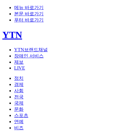
메뉴 바로가기
본문 바로가기
푸터 바로가기
YTN
YTN브랜드채널
장애인 서비스
제보
LIVE
정치
경제
사회
전국
국제
문화
스포츠
연예
비즈