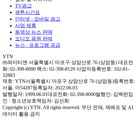
TV광고
큐톤시간표
인터넷 · 모바일 광고
사업 제휴
동영상 뉴스 판매
오디오 음원 판매
뉴스 · 프로그램 공급
YTN
㈜와이티엔
서울특별시 마포구 상암산로 76 (상암동)
대표전
화: 02-398-8000
팩스: 02-398-8129
사업자등록번호: 102-81-
32883
제호: YTN
서울특별시 마포구 상암산로 76 (상암동)
등록번호:
서울, 아54287
등록일자: 2022.06.03
발행일자: 1999.06.01
대표전화: 02-398-8000
발행인: 김백
편집
인 · 청소년보호책임자: 김선희
Copyright (c) YTN. All rights reserved. 무단 전재, 재배포 및 AI
데이터 활용 금지