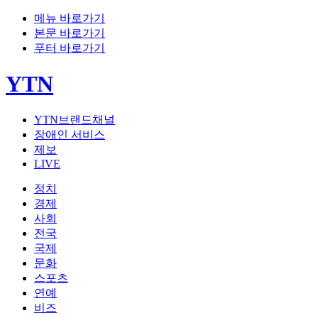
메뉴 바로가기
본문 바로가기
푸터 바로가기
YTN
YTN브랜드채널
장애인 서비스
제보
LIVE
정치
경제
사회
전국
국제
문화
스포츠
연예
비즈