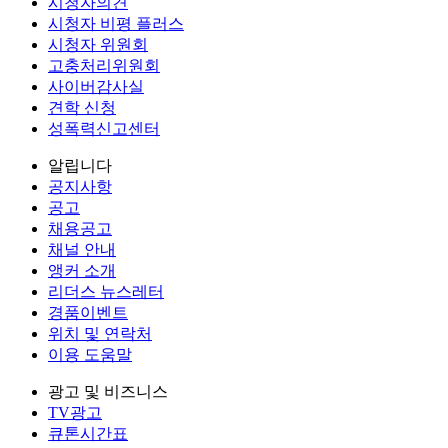
시청자의견
시청자 비평 플러스
시청자 위원회
고충처리위원회
사이버감사실
견학 신청
성폭력신고센터
알립니다
공지사항
공고
채용공고
채널 안내
앵커 소개
리더스 뉴스레터
경품이벤트
위치 및 연락처
이용 도움말
광고 및 비즈니스
TV광고
큐톤시간표