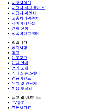
시청자의견
시청자 비평 플러스
시청자 위원회
고충처리위원회
사이버감사실
견학 신청
성폭력신고센터
알립니다
공지사항
공고
채용공고
채널 안내
앵커 소개
리더스 뉴스레터
경품이벤트
위치 및 연락처
이용 도움말
광고 및 비즈니스
TV광고
큐톤시간표