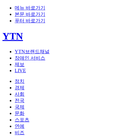
메뉴 바로가기
본문 바로가기
푸터 바로가기
YTN
YTN브랜드채널
장애인 서비스
제보
LIVE
정치
경제
사회
전국
국제
문화
스포츠
연예
비즈