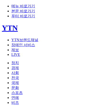
메뉴 바로가기
본문 바로가기
푸터 바로가기
YTN
YTN브랜드채널
장애인 서비스
제보
LIVE
정치
경제
사회
전국
국제
문화
스포츠
연예
비즈