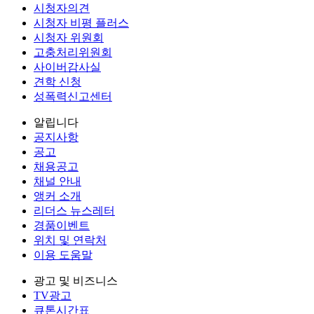
시청자의견
시청자 비평 플러스
시청자 위원회
고충처리위원회
사이버감사실
견학 신청
성폭력신고센터
알립니다
공지사항
공고
채용공고
채널 안내
앵커 소개
리더스 뉴스레터
경품이벤트
위치 및 연락처
이용 도움말
광고 및 비즈니스
TV광고
큐톤시간표